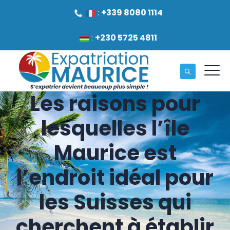
:
+339 8080 1114
:
+230 5725 4811
Les raisons pour
lesquelles l’île
Maurice est
l’endroit idéal pour
les Suisses qui
cherchent à établir