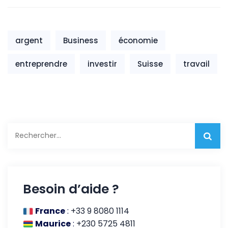
créer leur
portefeuille en
entreprise et
2024
élever leur
argent
Business
économie
famille
entreprendre
investir
Suisse
travail
Rechercher :
Besoin d’aide ?
France
:
+33 9 8080 1114
Maurice
:
+230 5725 4811