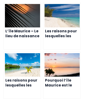
L’île Maurice – Le
Les raisons pour
lieu de naissance
lesquelles les
de la réussite
entrepreneurs
pour les Suisses
choisissent l’île
cherchant à
Maurice pour
établir leur
monter leur
entreprise en
entreprise
2023
Les raisons pour
Pourquoi l’île
lesquelles les
Maurice est le
familles
choix évident
expatriées
pour les Suisses
choisissent l’île
qui cherchent à
Maurice pour
diversifier leur