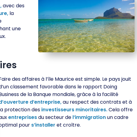
,
avec des
ure,
la
e
chant une
ux.
ires
Faire des affaires à l’île Maurice est simple. Le pays jouit
d’un classement favorable dans le rapport Doing
Business de la Banque mondiale, grâce à la facilité
d’ouverture
d’entreprise,
au respect des contrats et à
la protection des
investisseurs
minoritaires.
Cela offre
aux
entreprises
du secteur de
l’immigration
un cadre
optimal pour
s’installer
et croître.