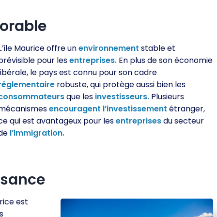
vorable
L’île Maurice offre un
environnement
stable et
prévisible pour les
entreprises.
En plus de son économie
libérale, le pays est connu pour son cadre
réglementaire
robuste, qui protège aussi bien les
consommateurs
que les
investisseurs.
Plusieurs
mécanismes
encouragent
l’investissement
étranger,
ce qui est avantageux pour les
entreprises
du secteur
de
l’immigration.
ssance
rice est
s