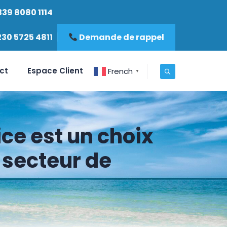
339 8080 1114
230 5725 4811
Demande de rappel
ct
Espace Client
French
▼
ice est un choix
 secteur de