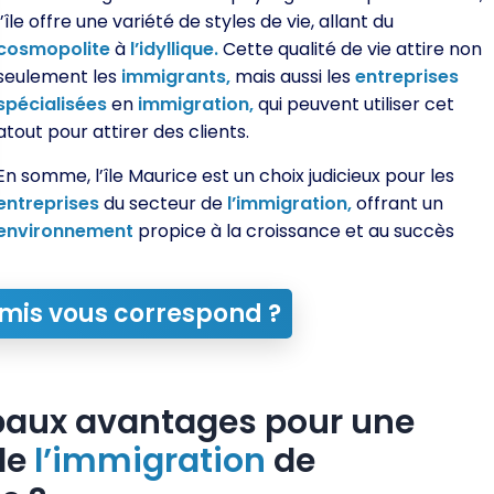
l’île offre une variété de styles de vie, allant du
cosmopolite
à
l’idyllique.
Cette qualité de vie attire non
seulement les
immigrants,
mais aussi les
entreprises
spécialisées
en
immigration,
qui peuvent utiliser cet
atout pour attirer des clients.
En somme, l’île Maurice est un choix judicieux pour les
entreprises
du secteur de
l’immigration,
offrant un
environnement
propice à la croissance et au succès
mis vous correspond ?
ipaux avantages pour une
de
l’immigration
de