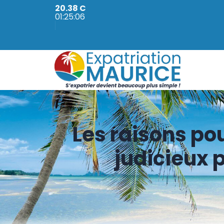
20.38 C
01:25:08
Les raisons pou
judicieux 