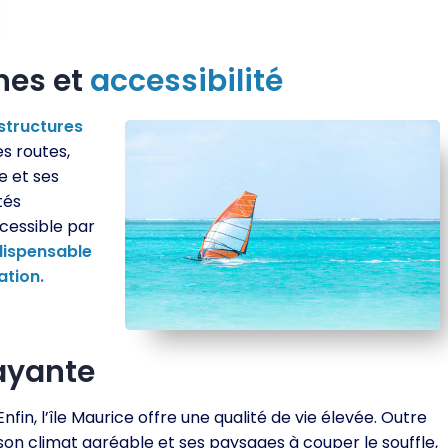
es et
accessibilité
structures
s routes,
e et ses
tés
ccessible par
dispensable
ation.
rayante
Enfin, l’île Maurice offre une qualité de vie élevée. Outre
son climat agréable et ses paysages à couper le souffle,