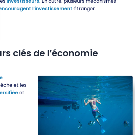
les
investisseurs.
En outre, plusieurs mécanismes
encouragent
l’investissement
étranger.
urs clés de l’économie
e
êche et les
ersifiée
et