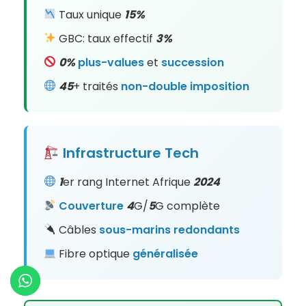
Taux unique
15%
GBC: taux effectif
3%
0%
plus-values
et
succession
45
+ traités
non-double
imposition
Infrastructure
Tech
1
er rang Internet Afrique
2024
Couverture
4
G/
5
G complète
Câbles
sous-marins
redondants
Fibre optique
généralisée