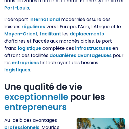
dans les zones d’affaires comme Ebène Cybercité et
Port-Louis
.
L’aéroport
international
modernisé assure des
liaisons
régulières
vers l’Europe, l’Asie, l’Afrique et le
Moyen-Orient
,
facilitant
les
déplacements
d’affaires et l’accès aux marchés cibles. Le port
franc
logistique
complète ces
infrastructures
en
offrant des facilités
douanières
avantageuses
pour
les
entreprises
fintech ayant des besoins
logistiques
.
Une qualité de vie
exceptionnelle
pour les
entrepreneurs
Au-delà des avantages
professionnels
, Maurice