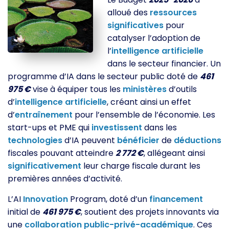
alloué des
ressources
significatives
pour
catalyser l’adoption de
l’
intelligence
artificielle
dans le secteur financier. Un
programme d’IA dans le secteur public doté de
461
975 €
vise à équiper tous les
ministères
d’outils
d’
intelligence
artificielle
, créant ainsi un effet
d’
entraînement
pour l’ensemble de l’économie. Les
start-ups et PME qui
investissent
dans les
technologies
d’IA peuvent
bénéficier
de
déductions
fiscales pouvant atteindre
2 772 €
, allégeant ainsi
significativement
leur charge fiscale durant les
premières années d’activité.
L’AI
Innovation
Program, doté d’un
financement
initial de
461 975 €
, soutient des projets innovants via
une
collaboration
public-privé-académique
. Ces