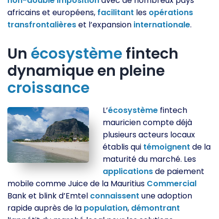
non-double
imposition
avec de nombreux pays
africains et européens,
facilitant
les
opérations
transfrontalières
et l’expansion
internationale
.
Un
écosystème
fintech
dynamique en pleine
croissance
L’
écosystème
fintech
mauricien compte déjà
plusieurs acteurs locaux
établis qui
témoignent
de la
maturité du marché. Les
applications
de paiement
mobile comme Juice de la Mauritius
Commercial
Bank et blink d’Emtel
connaissent
une adoption
rapide auprès de la
population
,
démontrant