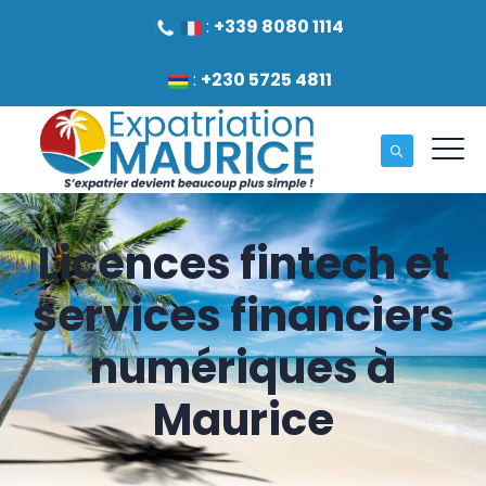
:
+339 8080 1114
:
+230 5725 4811
Licences fintech et
services financiers
numériques à
Maurice