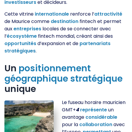
investisseurs
et décideurs.
Cette vitrine
internationale
renforce l’
attractivité
de Maurice comme
destination
fintech et permet
aux
entreprises
locales de se connecter avec
l’
écosystème
fintech mondial, créant ainsi des
opportunités
d’expansion et de
partenariats
stratégiques
.
Un
positionnement
géographique
stratégique
unique
Le fuseau horaire mauricien
GMT+
4
représente
un
avantage
considérable
pour la
collaboration
avec
l’Europe,
permettant
une