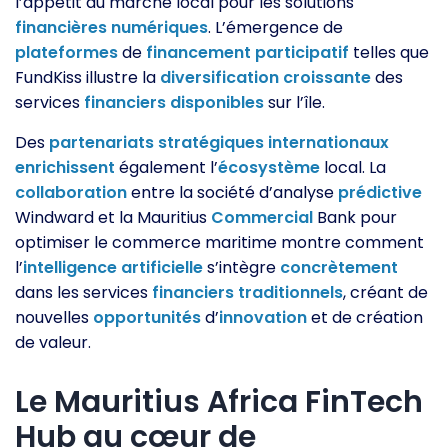
l’appétit du marché local pour les solutions
financières
numériques
. L’émergence de
plateformes
de
financement
participatif
telles que
FundKiss illustre la
diversification
croissante
des
services
financiers
disponibles
sur l’île.
Des
partenariats
stratégiques
internationaux
enrichissent
également l’
écosystème
local. La
collaboration
entre la société d’analyse
prédictive
Windward et la Mauritius
Commercial
Bank pour
optimiser le commerce maritime montre comment
l’
intelligence
artificielle
s’intègre
concrètement
dans les services
financiers
traditionnels
, créant de
nouvelles
opportunités
d’
innovation
et de création
de valeur.
Le Mauritius Africa FinTech
Hub au cœur de