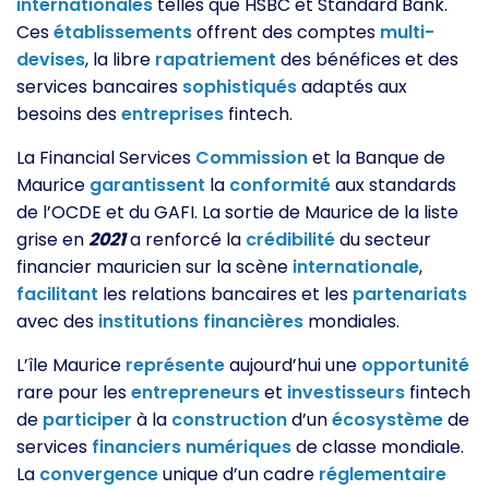
internationales
telles que HSBC et Standard Bank.
Ces
établissements
offrent des comptes
multi-
devises
, la libre
rapatriement
des bénéfices et des
services bancaires
sophistiqués
adaptés aux
besoins des
entreprises
fintech.
La Financial Services
Commission
et la Banque de
Maurice
garantissent
la
conformité
aux standards
de l’OCDE et du GAFI. La sortie de Maurice de la liste
grise en
2021
a renforcé la
crédibilité
du secteur
financier mauricien sur la scène
internationale
,
facilitant
les relations bancaires et les
partenariats
avec des
institutions
financières
mondiales.
L’île Maurice
représente
aujourd’hui une
opportunité
rare pour les
entrepreneurs
et
investisseurs
fintech
de
participer
à la
construction
d’un
écosystème
de
services
financiers
numériques
de classe mondiale.
La
convergence
unique d’un cadre
réglementaire