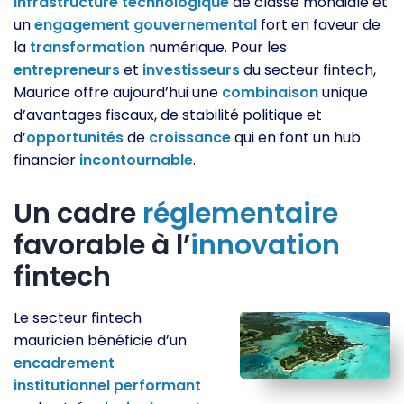
infrastructure
technologique
de classe mondiale et
un
engagement
gouvernemental
fort en faveur de
la
transformation
numérique. Pour les
entrepreneurs
et
investisseurs
du secteur fintech,
Maurice offre aujourd’hui une
combinaison
unique
d’avantages fiscaux, de stabilité politique et
d’
opportunités
de
croissance
qui en font un hub
financier
incontournable
.
Un cadre
réglementaire
favorable à l’
innovation
fintech
Le secteur fintech
mauricien bénéficie d’un
encadrement
institutionnel
performant