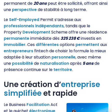
permanent de
20 ans
peut être sollicité, offrant ainsi
une
perspective
de stabilité à long terme.
Le
Self-Employed
Permit s’adresse aux
professionnels
indépendants
, tandis que le
Property
Development
Scheme offre une résidence
permanente
immédiate dès
325 238 €
investis en
immobilier
. Ces
différentes
options
permettent
aux
entrepreneurs
fintech de choisir la formule la mieux
adaptée à leur situation
personnelle
, avec même
une
possibilité
de
naturalisation
après
5 ans
de
présence continue sur le
territoire
.
Une création d’
entreprise
simplifiée
et rapide
Le Business
Facilitation
Act
et le guichet
électronique