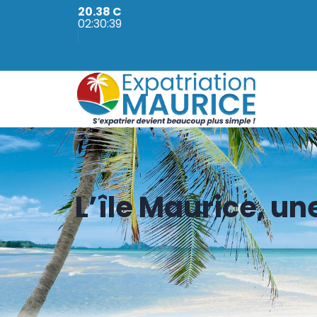
20.38 C
02:30:40
L’île Maurice, u