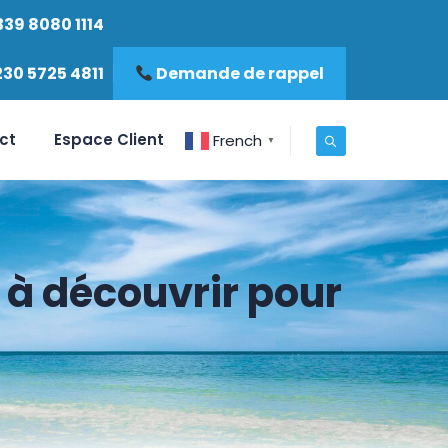
339 8080 1114
230 5725 4811
Demande de rappel
ct
Espace Client
French
▼
 à découvrir pour