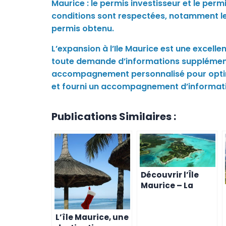
Maurice : le permis investisseur et le per
conditions sont respectées, notamment l
permis obtenu.
L’expansion à l’Ile Maurice est une excelle
toute demande d’informations supplémenta
accompagnement personnalisé pour optimi
et fourni un accompagnement d’information 
Publications Similaires :
Découvrir l’Île
Maurice – La
Destination
Rêvée pour les
L’île Maurice, une
Suisses