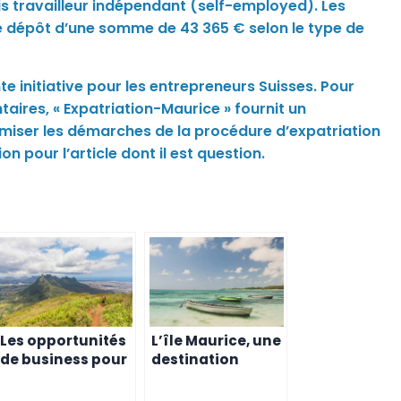
mis travailleur indépendant (self-employed). Les
e dépôt d’une somme de 43 365 € selon le type de
nte initiative pour les entrepreneurs Suisses. Pour
ires, « Expatriation-Maurice » fournit un
ser les démarches de la procédure d’expatriation
pour l’article dont il est question.
Les opportunités
L’île Maurice, une
de business pour
destination
les entrepreneurs
idéale pour les
suisses à l’île
entrepreneurs