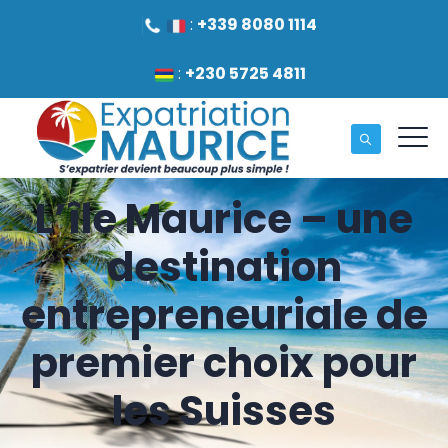
:
+339 8080 1114
:
+230 5725 4811
L’île Maurice – une
destination
entrepreneuriale de
premier choix pour
les Suisses