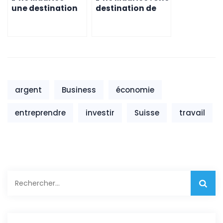
une destination
destination de
de choix pour les
choix pour les
entrepreneurs
entrepreneurs
suisses
suisses en quête
de nouveaux
horizons
argent
Business
économie
entreprendre
investir
Suisse
travail
Rechercher :