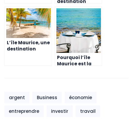
destination
secteur du
idéale pour les
commerce de
entreprises du
détail
secteur des
sciences de la vie
L’île Maurice, une
destination
idéale pour les
Pourquoi l’île
entreprises du
Maurice est la
secteur des
destination
ressources
idéale pour les
naturelles
entreprises du
secteur des
nouvelles
argent
Business
économie
technologies
entreprendre
investir
travail