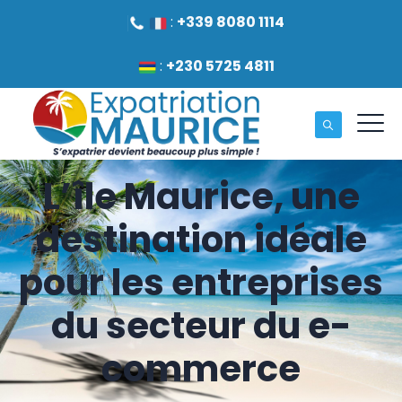
:
+339 8080 1114
:
+230 5725 4811
L’île Maurice, une
destination idéale
pour les entreprises
du secteur du e-
commerce