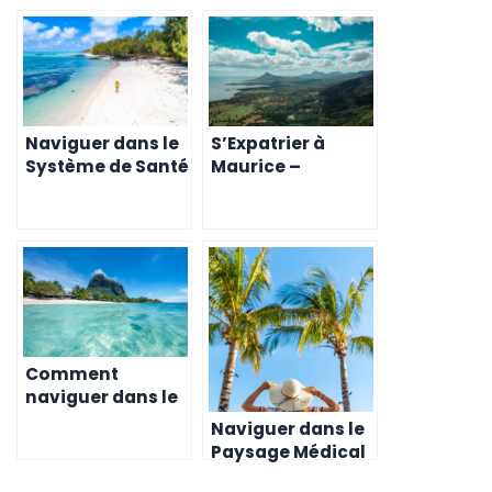
Naviguer dans le
S’Expatrier à
Système de Santé
Maurice –
Mauricien –
Comprendre le
Conseils pour les
Système de Santé
Expatriés
Mauricien
Comment
naviguer dans le
marché locatif
Naviguer dans le
mauricien
Paysage Médical
de l’Île Maurice –