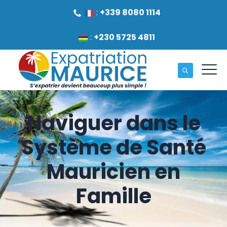
:
+339 8080 1114
:
+230 5725 4811
Naviguer dans le
Système de Santé
Mauricien en
Famille