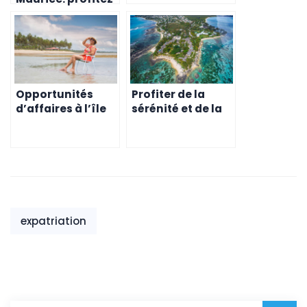
Maurice
de la vie
expatriée!
Opportunités
Profiter de la
d’affaires à l’île
sérénité et de la
Maurice :
beauté de l’île
comment
Maurice pour
profiter
votre retraite
expatriation