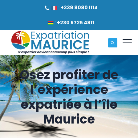
:
+339 8080 1114
:
+230 5725 4811
Osez profiter de
l’expérience
expatriée à l’île
Maurice