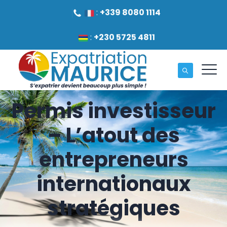
:
+339 8080 1114
:
+230 5725 4811
Permis investisseur
– L’atout des
entrepreneurs
internationaux
stratégiques