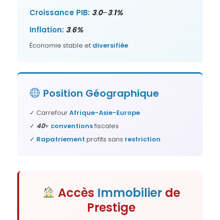
Croissance PIB:
3
.
0
–
3
.
1%
Inflation:
3
.
6%
Économie stable et
diversifiée
Position
Géographique
✓ Carrefour
Afrique-Asie-Europe
✓
40
+
conventions
fiscales
✓
Rapatriement
profits sans
restriction
Accès
Immobilier
de
Prestige