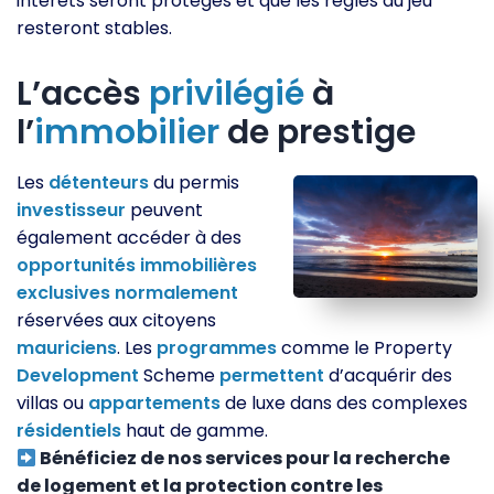
intérêts seront protégés et que les règles du jeu
resteront stables.
L’accès
privilégié
à
l’
immobilier
de prestige
Les
détenteurs
du permis
investisseur
peuvent
également accéder à des
opportunités
immobilières
exclusives
normalement
réservées aux citoyens
mauriciens
. Les
programmes
comme le Property
Development
Scheme
permettent
d’acquérir des
villas ou
appartements
de luxe dans des complexes
résidentiels
haut de gamme.
Bénéficiez de nos services pour la recherche
de logement et la protection contre les