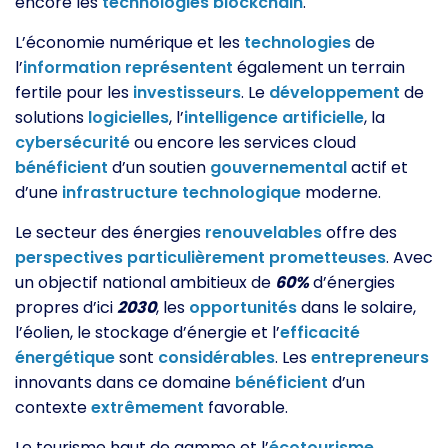
encore les
technologies
blockchain
.
L’économie numérique et les
technologies
de
l’
information
représentent
également un terrain
fertile pour les
investisseurs
. Le
développement
de
solutions
logicielles
, l’
intelligence
artificielle
, la
cybersécurité
ou encore les services cloud
bénéficient
d’un soutien
gouvernemental
actif et
d’une
infrastructure
technologique
moderne.
Le secteur des énergies
renouvelables
offre des
perspectives
particulièrement
prometteuses
. Avec
un objectif national ambitieux de
60%
d’énergies
propres d’ici
2030
, les
opportunités
dans le solaire,
l’éolien, le stockage d’énergie et l’
efficacité
énergétique
sont
considérables
. Les
entrepreneurs
innovants dans ce domaine
bénéficient
d’un
contexte
extrêmement
favorable.
Le tourisme haut de gamme et l’
écotourisme