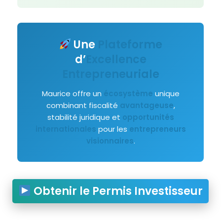
Une
Plateforme
d’
Excellence
Entrepreneuriale
Maurice offre un
écosystème
unique
combinant fiscalité
avantageuse
,
stabilité juridique et
opportunités
internationales
pour les
entrepreneurs
visionnaires
.
Obtenir le Permis Investisseur