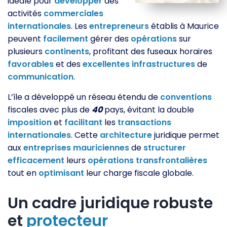
idéale pour
développer
des
activités
commerciales
internationales
. Les
entrepreneurs
établis à Maurice
peuvent
facilement
gérer des
opérations
sur
plusieurs
continents
, profitant des fuseaux horaires
favorables
et des
excellentes
infrastructures
de
communication
.
L’île a développé un réseau étendu de
conventions
fiscales avec plus de
40
pays, évitant la double
imposition
et
facilitant
les
transactions
internationales
. Cette
architecture
juridique permet
aux
entreprises
mauriciennes
de
structurer
efficacement
leurs
opérations
transfrontalières
tout en
optimisant
leur charge fiscale globale.
Un cadre juridique robuste
et
protecteur