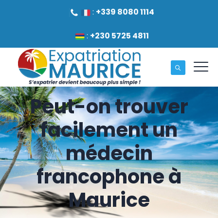
:
+339 8080 1114
:
+230 5725 4811
Peut-on trouver
facilement un
médecin
francophone à
Maurice