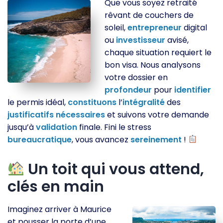
Que vous soyez retraité
rêvant de couchers de
soleil,
entrepreneur
digital
ou
investisseur
avisé,
chaque situation requiert le
bon visa. Nous analysons
votre dossier en
profondeur
pour
identifier
le permis idéal,
constituons
l’
intégralité
des
justificatifs
nécessaires
et suivons votre demande
jusqu’à
validation
finale. Fini le stress
bureaucratique
, vous avancez
sereinement
!
Un toit qui vous attend,
clés en main
Imaginez arriver à Maurice
et pousser la porte d’une