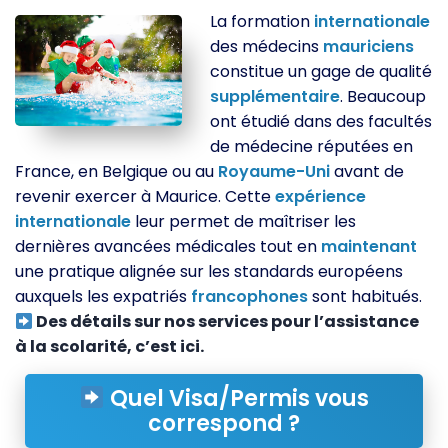
La formation
internationale
des médecins
mauriciens
constitue un gage de qualité
supplémentaire
. Beaucoup
ont étudié dans des facultés
de médecine réputées en
France, en Belgique ou au
Royaume-Uni
avant de
revenir exercer à Maurice. Cette
expérience
internationale
leur permet de maîtriser les
dernières avancées médicales tout en
maintenant
une pratique alignée sur les standards européens
auxquels les expatriés
francophones
sont habitués.
Des détails sur nos services pour l’assistance
à la scolarité, c’est ici.
Quel Visa/Permis vous
correspond ?