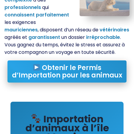
professionnels
qui
connaissent
parfaitement
les exigences
mauriciennes
, disposent d’un réseau de
vétérinaires
agréés et
garantissent
un dossier
irréprochable
.
Vous gagnez du temps, évitez le stress et assurez à
votre compagnon un voyage en toute sécurité.
Obtenir le Permis
d’Importation pour les animaux
Importation
d’animaux à l’île