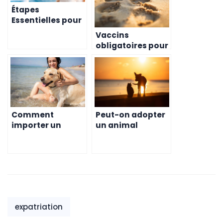
Étapes
Essentielles pour
Importer en
Vaccins
Toute Sécurité
obligatoires pour
Votre Animal à
importer un
l’Île Maurice
animal à l’île
Maurice
Comment
Peut-on adopter
importer un
un animal
animal de
localement à
compagnie à l’île
Maurice au lieu
Maurice – Guide
d’importer
complet
expatriation