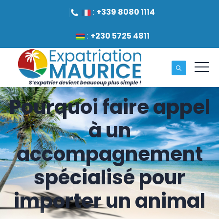
:
+339 8080 1114
:
+230 5725 4811
Pourquoi faire appel
à un
accompagnement
spécialisé pour
importer un animal