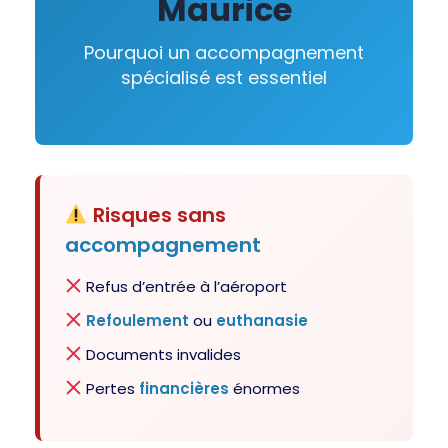
Maurice
Pourquoi un accompagnement
spécialisé est essentiel
Risques sans
accompagnement
Refus d’entrée à l’aéroport
Refoulement
ou
euthanasie
Documents invalides
Pertes
financières
énormes