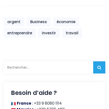
dans l’industrie
idéale pour
manufacturière
l’expatriation et
la création
d’entreprise
argent
Business
économie
entreprendre
investir
travail
Rechercher :
Besoin d’aide ?
France
:
+33 9 8080 1114