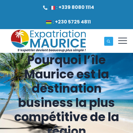
:
+339 8080 1114
:
+230 5725 4811
Pourquoi l’île
Maurice est la
destination
business la plus
compétitive de la
région