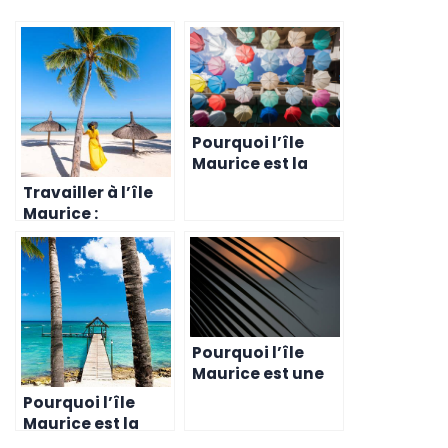
Pourquoi l’île
Maurice est la
nouvelle
Travailler à l’île
destination
Maurice :
favorite des
Pourquoi les
entrepreneurs
Suisses
choisissent cette
destination?
Pourquoi l’île
Maurice est une
destination de
Pourquoi l’île
choix pour les
Maurice est la
entrepreneurs
destination