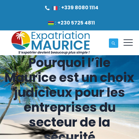
:
+339 8080 1114
:
+230 5725 4811
Pourquoi l’île
Maurice est un choix
judicieux pour les
entreprises du
secteur de la
sécurité