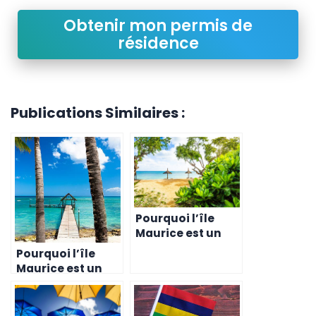
Obtenir mon permis de
résidence
Publications Similaires :
Pourquoi l’île
Maurice est un
choix judicieux
Pourquoi l’île
pour les
Maurice est un
entreprises du
choix judicieux
secteur de la
pour les
logistique
entreprises du