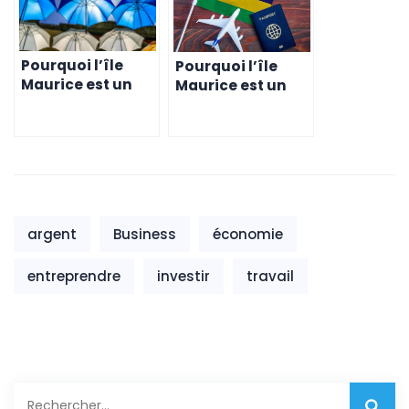
secteur de la
finance
Pourquoi l’île
Pourquoi l’île
Maurice est un
Maurice est un
choix judicieux
choix judicieux
pour les
pour les
entreprises du
entreprises du
secteur des
secteur
services
manufacturier
professionnels
argent
Business
économie
entreprendre
investir
travail
Rechercher :