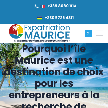
:
+339 8080 1114
:
+230 5725 4811
Pourquoi l’île
Maurice est une
destination de choix
pour les
entrepreneurs à la
recherche de