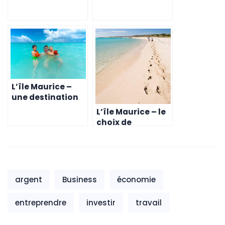
destination de
choix pour les
choix pour les
entrepreneurs en
entrepreneurs
quête de qualité
dans l’industrie
de vie
manufacturière
L’île Maurice –
une destination
de choix pour les
L’île Maurice – le
entrepreneurs
choix de
suisses
destination pour
les entrepreneurs
belges en 2023
argent
Business
économie
entreprendre
investir
travail