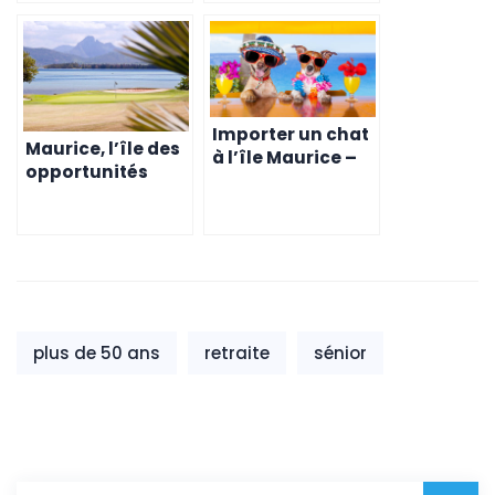
Cadre Légal
les Expatriés
Belges
Importer un chat
Maurice, l’île des
à l’île Maurice –
opportunités
Procédure et
immobilières
conseils
pour les expatriés
pratiques
– Conseils
pratiques
plus de 50 ans
retraite
sénior
Rechercher :