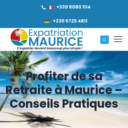
:
+339 8080 1114
:
+230 5725 4811
Profiter de sa
Retraite à Maurice –
Conseils Pratiques