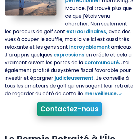
perfectionner
mon swing. À
Maurice, j’ai trouvé plus que
ce que j’étais venu
chercher. Non seulement
les parcours de golf sont
extraordinaires,
avec des
vues à couper le souffle, mais la vie ici est aussi très
relaxante et les gens sont
incroyablement
amicaux.
J’ai appris quelques
expressions
en créole et cela a
vraiment ouvert les portes de la
communauté.
J’ai
également profité du système fiscal favorable pour
investir et épargner
judicieusement.
Je conseille à
tous les amateurs de golf qui envisagent leur retraite
de regarder du côté de cette île
merveilleuse. »
Contactez-nous