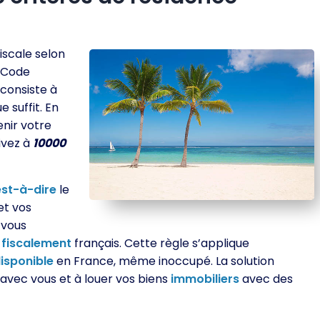
fiscale selon
 Code
consiste à
 suffit. En
enir votre
ivez à
10000
est-à-dire
le
 et vos
 vous
z
fiscalement
français. Cette règle s’applique
isponible
en France, même inoccupé. La solution
avec vous et à louer vos biens
immobiliers
avec des