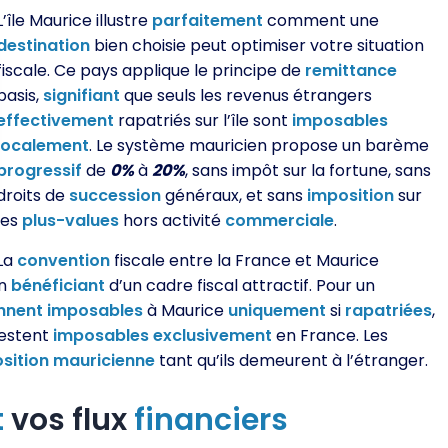
L’île Maurice illustre
parfaitement
comment une
destination
bien choisie peut optimiser votre situation
fiscale. Ce pays applique le principe de
remittance
basis,
signifiant
que seuls les revenus étrangers
effectivement
rapatriés sur l’île sont
imposables
localement
. Le système mauricien propose un barème
progressif
de
0%
à
20%
, sans impôt sur la fortune, sans
droits de
succession
généraux, et sans
imposition
sur
les
plus-values
hors activité
commerciale
.
La
convention
fiscale entre la France et Maurice
en
bénéficiant
d’un cadre fiscal attractif. Pour un
nnent
imposables
à Maurice
uniquement
si
rapatriées
,
restent
imposables
exclusivement
en France. Les
sition
mauricienne
tant qu’ils demeurent à l’étranger.
t
vos flux
financiers