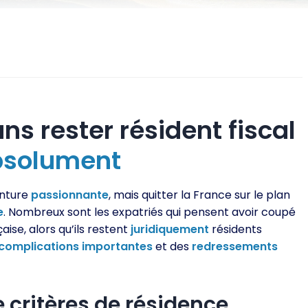
ns rester résident fiscal
bsolument
nture
passionnante
, mais quitter la France sur le plan
e
. Nombreux sont les expatriés qui pensent avoir coupé
aise, alors qu’ils restent
juridiquement
résidents
complications
importantes
et des
redressements
 critères de résidence