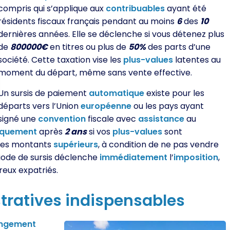
compris qui s’applique aux
contribuables
ayant été
résidents fiscaux français pendant au moins
6
des
10
dernières années. Elle se déclenche si vous détenez plus
de
800000€
en titres ou plus de
50%
des parts d’une
société. Cette taxation vise les
plus-values
latentes au
moment du départ, même sans vente effective.
Un sursis de paiement
automatique
existe pour les
départs vers l’Union
européenne
ou les pays ayant
signé une
convention
fiscale avec
assistance
au
iquement
après
2 ans
si vos
plus-values
sont
des montants
supérieurs
, à condition de ne pas vendre
riode de sursis déclenche
immédiatement
l’
imposition
,
eux expatriés.
tratives
indispensables
ngement