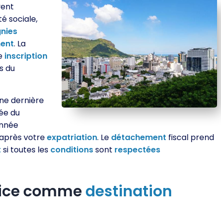
vent
té sociale,
nies
ent
. La
re
inscription
s du
une dernière
ée du
année
 après votre
expatriation
. Le
détachement
fiscal prend
t
si toutes les
conditions
sont
respectées
urice comme
destination