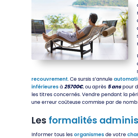
recouvrement
. Ce sursis s’annule
automat
inférieures
à
25700€
, ou après
5 ans
pour 
les titres concernés. Vendre pendant la pé
une erreur coûteuse commise par de nombr
Les
formalités
adminis
Informer tous les
organismes
de votre
cha