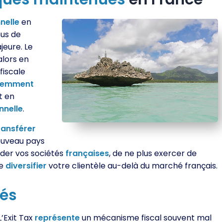
nelle
en
nus de
jeure. Le
alors en
fiscale
uemment
t en
nnelle
.
ransférer
ouveau pays
éder vos sociétés
françaises
, de ne plus exercer de
de
diversifier
votre clientèle au-delà du marché français.
tés
L’Exit Tax
représente
un mécanisme fiscal souvent mal