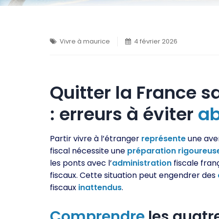
Vivre à maurice
4 février 2026
Quitter la France sa
: erreurs à éviter
a
Partir vivre à l’étranger
représente
une ave
fiscal nécessite une
préparation
rigoureus
les ponts avec l’
administration
fiscale franç
fiscaux. Cette situation peut engendrer des
fiscaux
inattendus
.
Comprendre
les quatre