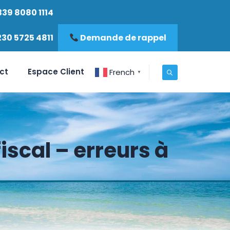
339 8080 1114
230 5725 4811
Demande de rappel
ct
Espace Client
French
▼
iscal – erreurs à