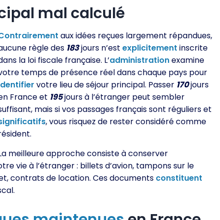
cipal mal calculé
Contrairement
aux idées reçues largement répandues,
aucune règle des
183
jours n’est
explicitement
inscrite
dans la loi fiscale française. L’
administration
examine
votre temps de présence réel dans chaque pays pour
identifier
votre lieu de séjour principal. Passer
170
jours
en France et
195
jours à l’étranger peut sembler
suffisant, mais si vos passages français sont réguliers et
significatifs
, vous risquez de rester considéré comme
résident.
La meilleure approche consiste à conserver
tre vie à l’étranger : billets d’avion, tampons sur le
net, contrats de location. Ces documents
constituent
cal.
ques
maintenues
en France