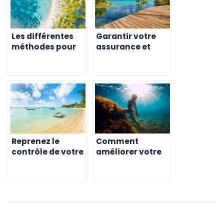
Les différentes
Garantir votre
méthodes pour
assurance et
améliorer votre
votre santé à
santé à l’Ile
Maurice
Maurice
Reprenez le
Comment
contrôle de votre
améliorer votre
santé à l’ile
santé à l’Ile
Maurice
Maurice?