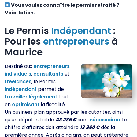
Vous voulez connaître le permis retraité ?
Voici le lien.
Le Permis
Indépendant
:
Pour les
entrepreneurs
à
Maurice
Destiné aux
entrepreneurs
individuels
,
consultants
et
freelances
, le Permis
Indépendant
permet de
travailler
légalement
tout
en
optimisant
la fiscalité.
Un business plan approuvé par les autorités, ainsi
qu’un dépôt initial de
43 285 €
sont
nécessaires
. Le
chiffre d’affaires doit atteindre
13 860 €
dès la
première année. Après cinq ans, on peut prétendre