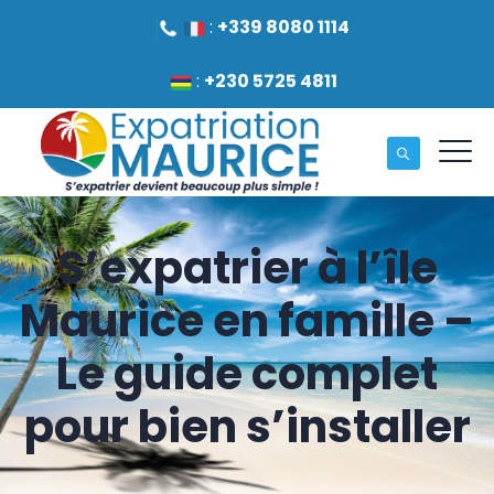
:
+339 8080 1114
:
+230 5725 4811
S’expatrier à l’île
Maurice en famille –
Le guide complet
pour bien s’installer