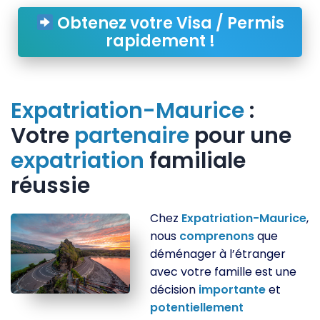
Obtenez votre Visa / Permis
rapidement !
Expatriation-Maurice
:
Votre
partenaire
pour une
expatriation
familiale
réussie
Chez
Expatriation-Maurice
,
nous
comprenons
que
déménager à l’étranger
avec votre famille est une
décision
importante
et
potentiellement