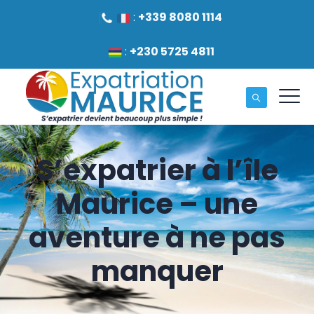
:
+339 8080 1114
:
+230 5725 4811
S’expatrier à l’île
Maurice – une
aventure à ne pas
manquer