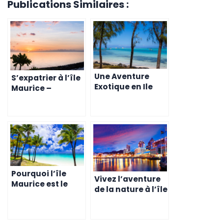
Publications Similaires :
Une Aventure
S’expatrier à l’île
Exotique en Ile
Maurice –
Maurice: Vivre
l’opportunité à ne
Comme un
pas manquer
Expatrié
pour les
entrepreneurs
belges
Pourquoi l’île
Vivez l’aventure
Maurice est le
de la nature à l’île
choix parfait
Maurice
pour les expatriés
en quête