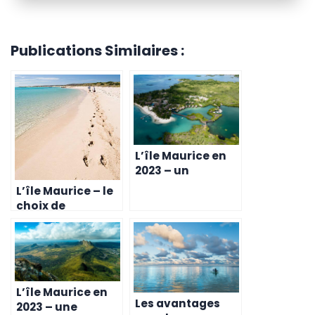
Publications Similaires :
L’île Maurice en
2023 – un
environnement
L’île Maurice – le
de travail
choix de
dynamique pour
destination pour
les entrepreneurs
les entrepreneurs
belges
belges en 2023
L’île Maurice en
Les avantages
2023 – une