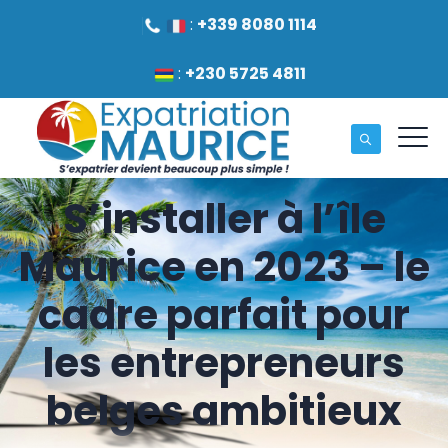
:
+339 8080 1114
:
+230 5725 4811
S’installer à l’île
Maurice en 2023 – le
cadre parfait pour
les entrepreneurs
belges ambitieux