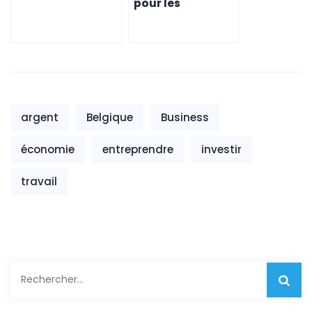
pour les
destination
entrepreneurs
d’investissement
belges expatriés
incontournable
à l’île Maurice en
pour les
termes de qualité
entrepreneurs
de vie
belges
argent
Belgique
Business
économie
entreprendre
investir
travail
Rechercher :