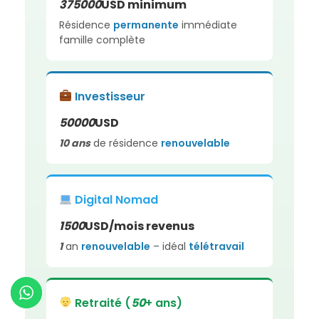
375000
USD minimum
Résidence
permanente
immédiate
famille complète
Investisseur
50000
USD
10 ans
de résidence
renouvelable
Digital Nomad
1500
USD/mois revenus
1
an
renouvelable
– idéal
télétravail
Retraité (
50
+ ans)