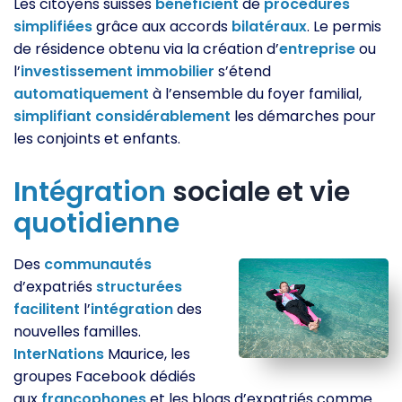
Les citoyens suisses
bénéficient
de
procédures
simplifiées
grâce aux accords
bilatéraux
. Le permis
de résidence obtenu via la création d’
entreprise
ou
l’
investissement
immobilier
s’étend
automatiquement
à l’ensemble du foyer familial,
simplifiant
considérablement
les démarches pour
les conjoints et enfants.
Intégration
sociale et vie
quotidienne
Des
communautés
d’expatriés
structurées
facilitent
l’
intégration
des
nouvelles familles.
InterNations
Maurice, les
groupes Facebook dédiés
aux
francophones
et les blogs d’expatriés comme