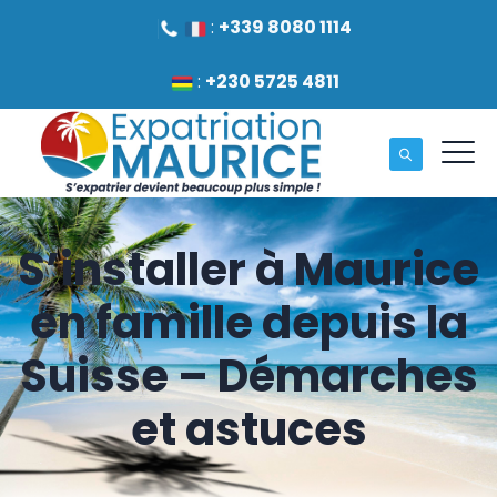
:
+339 8080 1114
:
+230 5725 4811
S’installer à Maurice
en famille depuis la
Suisse – Démarches
et astuces