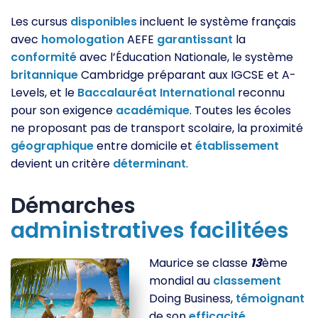
Les cursus
disponibles
incluent le système français
avec
homologation
AEFE
garantissant
la
conformité
avec l’Éducation Nationale, le système
britannique
Cambridge préparant aux IGCSE et A-
Levels, et le
Baccalauréat
International
reconnu
pour son exigence
académique
. Toutes les écoles
ne proposant pas de transport scolaire, la proximité
géographique
entre domicile et
établissement
devient un critère
déterminant
.
Démarches
administratives
facilitées
Maurice se classe
13
ème
mondial au
classement
Doing Business,
témoignant
de son
efficacité