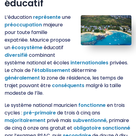
éducatif
L’éducation
représente
une
préoccupation
majeure
pour toute famille
expatriée. Maurice propose
un
écosystème
éducatif
diversifié
combinant
système national et écoles
internationales
privées.
Le choix de l’
établissement
détermine
généralement
la zone de résidence, les temps de
trajet pouvant être
conséquents
malgré la taille
modeste de l’île.
Le système national mauricien
fonctionne
en trois
cycles :
pré-primaire
de trois à cinq ans
majoritairement
privé mais
subventionné
, primaire
de cinq à onze ans gratuit et
obligatoire
sanctionné
par l’examen PSAC, puis
secondaire
de douze à dix-