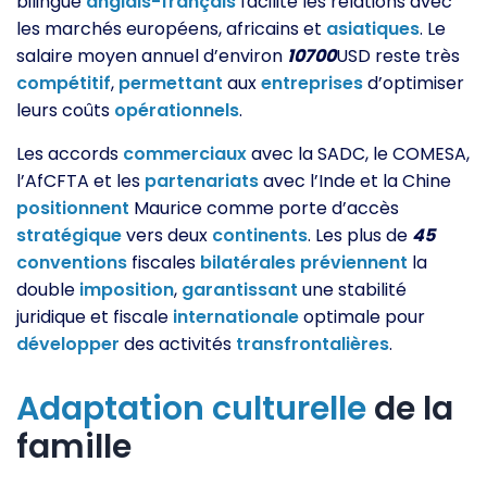
bilingue
anglais-français
facilite les relations avec
les marchés européens, africains et
asiatiques
. Le
salaire moyen annuel d’environ
10700
USD reste très
compétitif
,
permettant
aux
entreprises
d’optimiser
leurs coûts
opérationnels
.
Les accords
commerciaux
avec la SADC, le COMESA,
l’AfCFTA et les
partenariats
avec l’Inde et la Chine
positionnent
Maurice comme porte d’accès
stratégique
vers deux
continents
. Les plus de
45
conventions
fiscales
bilatérales
préviennent
la
double
imposition
,
garantissant
une stabilité
juridique et fiscale
internationale
optimale pour
développer
des activités
transfrontalières
.
Adaptation
culturelle
de la
famille