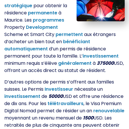
stratégique
pour obtenir la
résidence
permanente
à
Maurice. Les
programmes
Property
Development
Scheme et Smart City
permettent
aux étrangers
d’acheter un bien tout en
bénéficiant
automatiquement
d’un permis de résidence
permanent pour toute la famille. L’
investissement
minimum requis s’élève
généralement
à
375000
USD,
offrant un accès direct au statut de résident.
D’autres options de permis s’offrent aux familles
suisses. Le Permis
Investisseur
nécessite un
investissement
de
50000
USD et offre une résidence
de dix ans. Pour les
télétravailleurs
, le Visa Premium
Digital Nomad permet de résider un an
renouvelable
moyennant un revenu mensuel de
1500
USD. Les
retraités de plus de cinquante ans peuvent obtenir