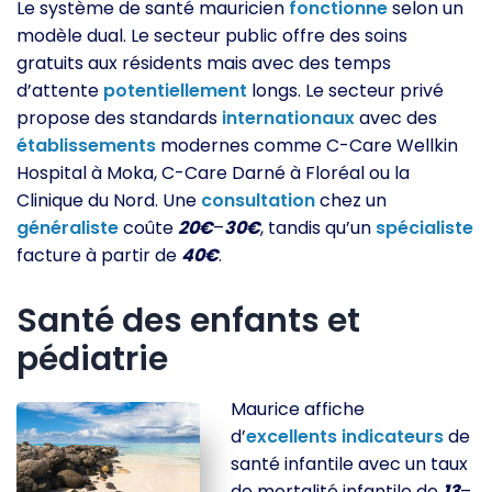
Le système de santé mauricien
fonctionne
selon un
modèle dual. Le secteur public offre des soins
gratuits aux résidents mais avec des temps
d’attente
potentiellement
longs. Le secteur privé
propose des standards
internationaux
avec des
établissements
modernes comme C-Care Wellkin
Hospital à Moka, C-Care Darné à Floréal ou la
Clinique du Nord. Une
consultation
chez un
généraliste
coûte
20€
–
30€
, tandis qu’un
spécialiste
facture à partir de
40€
.
Santé des enfants et
pédiatrie
Maurice affiche
d’
excellents
indicateurs
de
santé infantile avec un taux
de mortalité infantile de
13
–