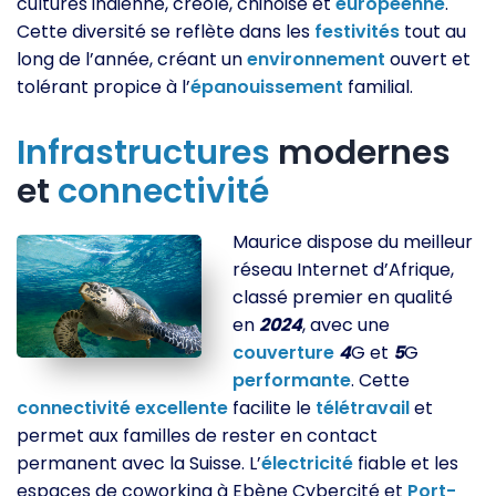
cultures indienne, créole, chinoise et
européenne
.
Cette diversité se reflète dans les
festivités
tout au
long de l’année, créant un
environnement
ouvert et
tolérant propice à l’
épanouissement
familial.
Infrastructures
modernes
et
connectivité
Maurice dispose du meilleur
réseau Internet d’Afrique,
classé premier en qualité
en
2024
, avec une
couverture
4
G et
5
G
performante
. Cette
connectivité
excellente
facilite le
télétravail
et
permet aux familles de rester en contact
permanent avec la Suisse. L’
électricité
fiable et les
espaces de coworking à Ebène Cybercité et
Port-