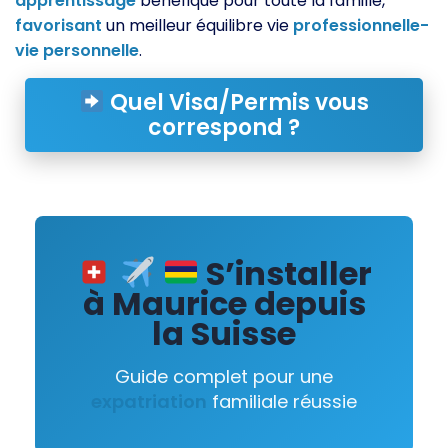
apprentissage
bénéfique pour toute la famille,
favorisant
un meilleur équilibre vie
professionnelle-
vie
personnelle
.
Quel Visa/Permis vous
correspond ?
S’installer
à Maurice depuis
la Suisse
Guide complet pour une
expatriation
familiale réussie