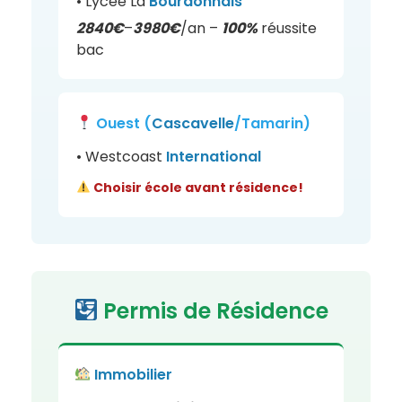
• Lycée La
Bourdonnais
2840€
–
3980€
/an –
100%
réussite
bac
Ouest (
Cascavelle
/Tamarin)
• Westcoast
International
Choisir école avant résidence!
Permis de Résidence
Immobilier