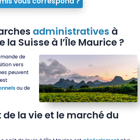
mis vous correspond ?
marches
administratives
à
 la Suisse à l’Île Maurice ?
demande de
sition vers
ches peuvent
 est
onnels
ou de
de la vie et le marché du