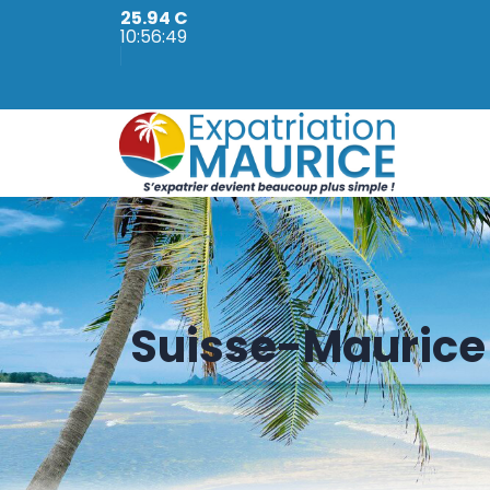
25.94 C
10:56:50
Suisse-Maurice 