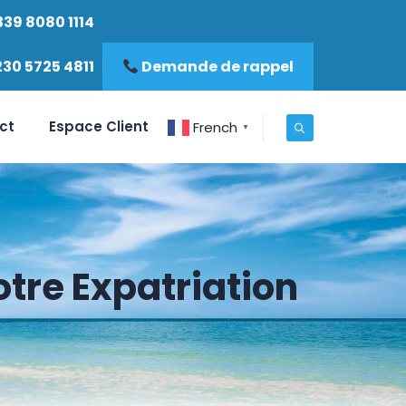
339 8080 1114
230 5725 4811
Demande de rappel
ct
Espace Client
French
▼
tre Expatriation