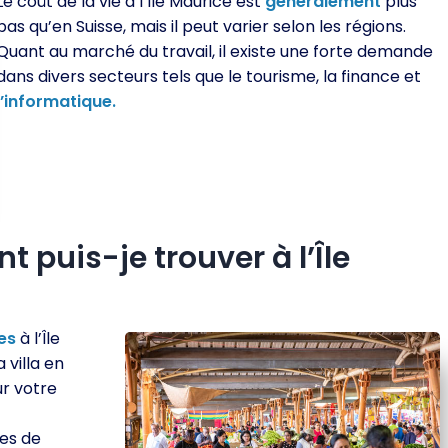
Le coût de la vie à l’Île Maurice est
généralement
plus
bas qu’en Suisse, mais il peut varier selon les régions.
Quant au marché du travail, il existe une forte demande
dans divers secteurs tels que le tourisme, la finance et
l’informatique.
 puis-je trouver à l’Île
es
à l’Île
a villa en
ur votre
es de