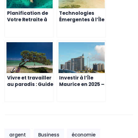
Planification de
Technologies
Votre Retraite à
Émergentes à l’Île
l’Île Maurice en
Maurice – Un
2025 – Guide pour
Horizon pour 2025
les Suisses
Vivre et travailler
Investir à l’Île
au paradis : Guide
Maurice en 2025 –
pour les expatriés
Conseils pour les
suisses à l’île
Entrepreneurs
Maurice
Suisses
argent
Business
économie