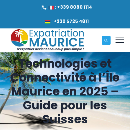
:
+339 8080 1114
:
+230 5725 4811
Technologies et
Connectivité à l’Île
Maurice en 2025 –
Guide pour les
Suisses