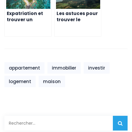
Expatriation et
Les astuces pour
trouver un
trouver le
logement à
meilleur
Maurice – Un défi
logement à
Maurice
appartement
immobilier
investir
logement
maison
Rechercher :