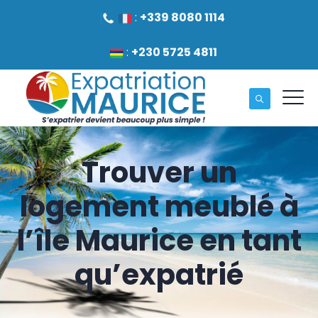
:
+339 8080 1114
:
+230 5725 4811
Trouver un
logement meublé à
l’île Maurice en tant
qu’expatrié