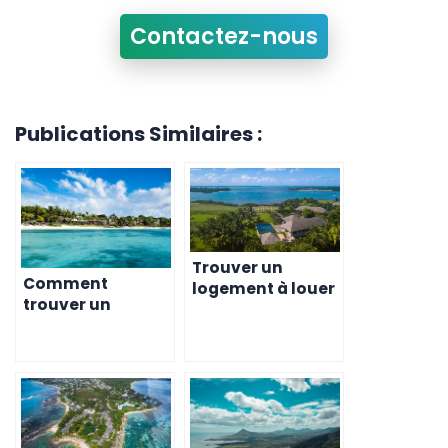
Contactez-nous
Publications Similaires :
Trouver un
Comment
logement à louer
trouver un
à Maurice en 2023
logement
– Conseils pour
abordable à l’île
les expatriés
Maurice en tant
qu’expatrié