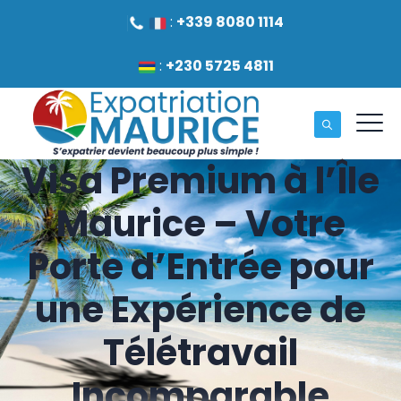
:
+339 8080 1114
:
+230 5725 4811
Visa Premium à l’Île
Maurice – Votre
Porte d’Entrée pour
une Expérience de
Télétravail
Incomparable