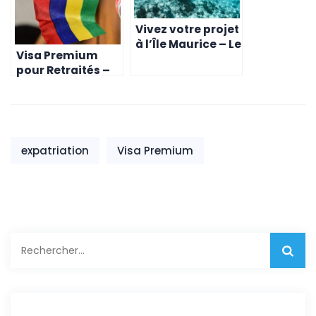
Vivez votre projet
à l’Île Maurice – Le
Visa Premium
Visa Premium
pour Retraités –
pour digitales
Passez Votre
nomades et
Retraite en
indépendants
Beauté à l’Île
Maurice
expatriation
Visa Premium
Rechercher :