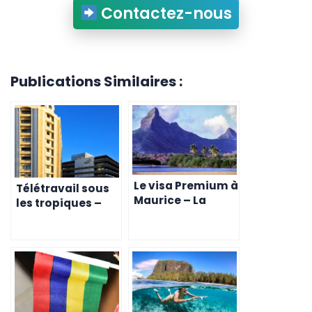
Contactez-nous
Publications Similaires :
Le visa Premium à
Télétravail sous
Maurice – La
les tropiques –
porte d’entrée
Guide complet
pour les
pour obtenir
travailleurs à
votre Visa
distance belges
Premium à l’Île
Maurice