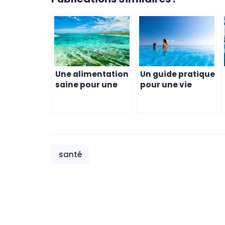
Une alimentation
Un guide pratique
saine pour une
pour une vie
vie saine à l’Ile
saine à l’Ile
Maurice
Maurice
santé