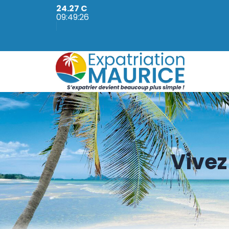
24.27 C
09:49:27
Vivez