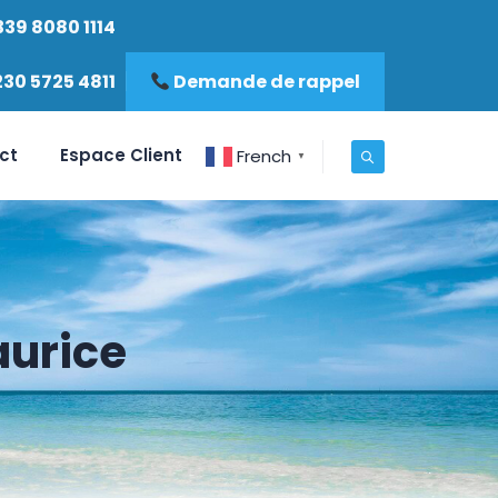
339 8080 1114
230 5725 4811
Demande de rappel
ct
Espace Client
French
▼
aurice