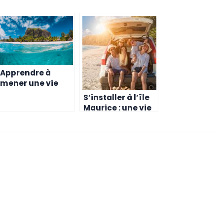
Apprendre à
mener une vie
saine à l’Ile
S’installer à l’île
Maurice
Maurice : une vie
saine et
équilibrée pour
toute la famille