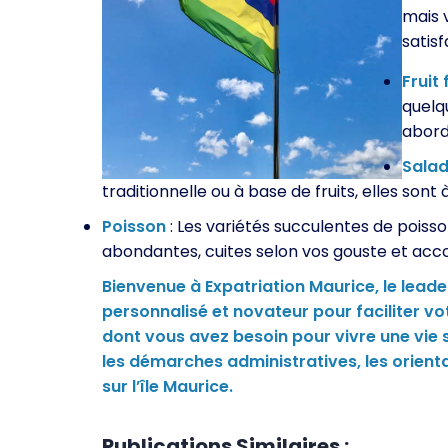
mais 
satisf
Fruit 
quelq
abord
Sala
traditionnelle ou à base de fruits, elles sont à
Poisson
: Les variétés succulentes de poisson
abondantes, cuites selon vos gouste et a
Bienvenue à Expatriation Maurice, le leade
personnalisé et novateur pour faciliter vot
dont vous avez besoin pour vivre une vie 
les démarches administratives, les orienta
sur l’île Maurice.
Publications Similaires :