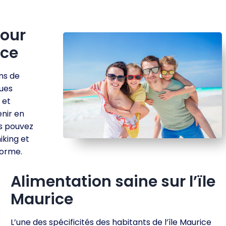
pour
ice
ins de
ques
 et
enir en
s pouvez
iking et
forme.
Alimentation saine sur l’ïle
Maurice
L’une des spécificités des habitants de l’île Maurice