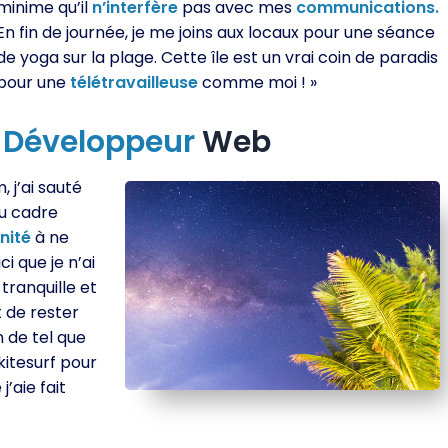
minime qu’il
n’interfère
pas avec mes
communications.
En fin de journée, je me joins aux locaux pour une séance
de yoga sur la plage. Cette île est un vrai coin de paradis
pour une
télétravailleuse
comme moi ! »
,
Développeur
Web
 j’ai sauté
du cadre
nité
à ne
i que je n’ai
tranquille et
de rester
n de tel que
 kitesurf pour
j’aie fait