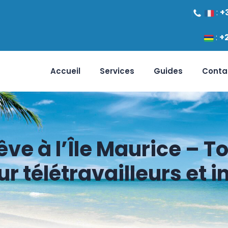
:
+
:
+
Accueil
Services
Guides
Conta
êve à l’Île Maurice – To
r télétravailleurs et 