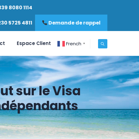
339 8080 1114
230 5725 4811
Demande de rappel
ct
Espace Client
French
▼
ut sur le Visa
indépendants