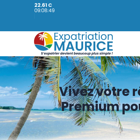
22.61 C
09:08:51
Vivez votre r
Premium pou