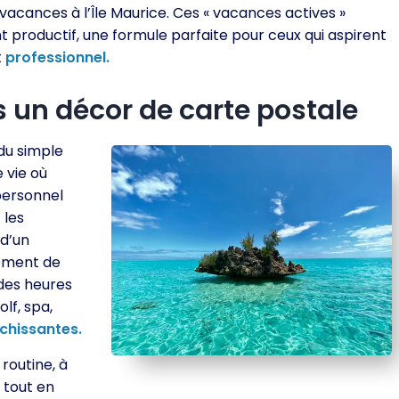
acances à l’Île Maurice. Ces « vacances actives »
 productif, une formule parfaite pour ceux qui aspirent
t
professionnel.
s un décor de carte postale
 du simple
e vie où
 personnel
 les
d’un
lement de
 des heures
olf, spa,
ichissantes.
routine, à
 tout en