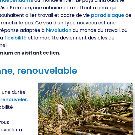
indépendants
du monde entier. Le pays a introduit le
Visa Premium, une aubaine permettant à ceux qui
souhaitent allier travail et cadre de vie
paradisiaque
de
franchir le pas. Ce visa d’un type nouveau est une
réponse adaptée à
l’évolution
du monde du travail, où
la
flexibilité
et la mobilité deviennent des clés de
nel.
ium en visitant ce lien.
ne,
renouvelable
e
 une durée
e
renouveler.
bilité
 vous
availler à