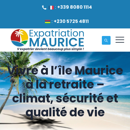
:
+339 8080 1114
:
+230 5725 4811
Vivre à l’île Maurice
à la retraite –
climat, sécurité et
qualité de vie