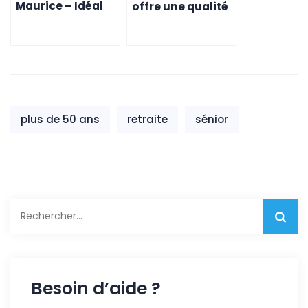
Maurice – Idéal
offre une qualité
pour une retraite
de vie
tranquille
exceptionnelle
aux expatriés en
retraite
plus de 50 ans
retraite
sénior
Rechercher :
Besoin d’aide ?