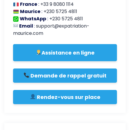
France
:
+33 9 8080 1114
Maurice
:
+230 5725 4811
WhatsApp
:
+230 5725 4811
Email
:
support@expatriation-
maurice.com
Assistance en ligne
Demande de rappel gratuit
Rendez-vous sur place