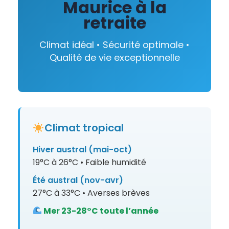
Maurice à la
retraite
Climat idéal • Sécurité optimale •
Qualité de vie exceptionnelle
Climat tropical
Hiver austral (mai-oct)
19°C à 26°C • Faible humidité
Été austral (nov-avr)
27°C à 33°C • Averses brèves
Mer 23-28°C toute l’année