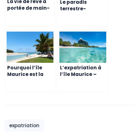
La vie de rêve à
Le paradis
portée de main-
terrestre-
pourquoi venir
pourquoi vous
vivre à l’île
devriez envisager
Maurice est la
de vivre à l’île
meilleure
Maurice
décision que
vous prendrez
jamais
Pourquoi l’île
L’expatriation à
Maurice est la
l’île Maurice –
meilleure
Pourquoi vous
destination pour
devriez passer la
l’éducation de
cap
vos enfants
expatriation