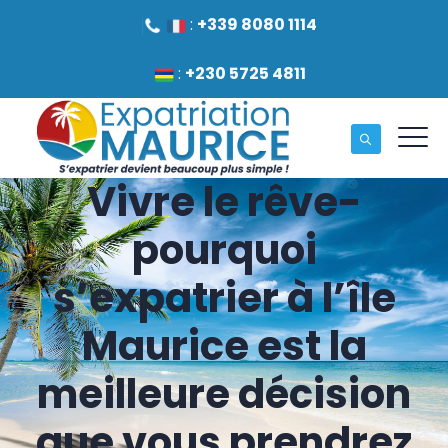
:
+339 8080 1114
:
+230 5725 4811
Vivre le rêve-
pourquoi
s’expatrier à l’île
Maurice est la
meilleure décision
que vous prendrez