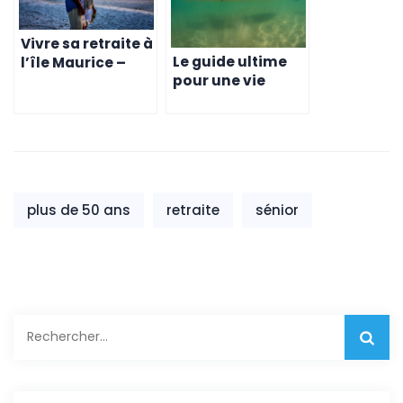
Vivre sa retraite à
Le guide ultime
l’île Maurice –
pour une vie
Guide complet
saine et heureuse
pour les retraités
à l’île Maurice
francophones
plus de 50 ans
retraite
sénior
Rechercher :