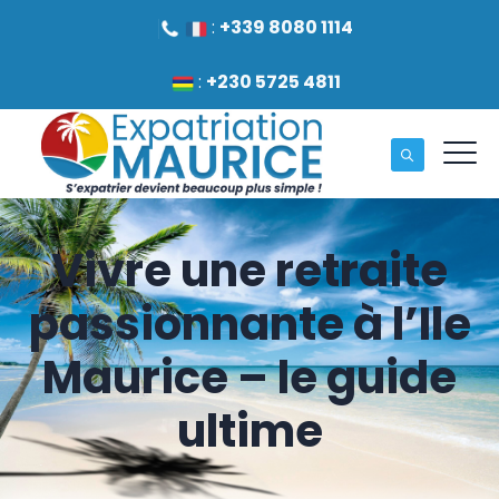
:
+339 8080 1114
:
+230 5725 4811
Vivre une retraite
passionnante à l’Ile
Maurice – le guide
ultime