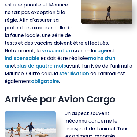
est une priorité et Maurice
ne fait pas exception à la
règle. Afin d’assurer sa
protection ainsi que celle de
la faune locale, une série de
tests et des vaccins doivent être effectués.
Notamment, la
vaccination
contre la
rage
est
indispensable
et doit être réalisée
moins d’un
an
et
plus de quatre mois
avant l’arrivée de l’animal à
Maurice. Outre cela, la
stérilisation
de l’animal est
également
obligatoire
.
Arrivée par Avion Cargo
Un aspect souvent
méconnu concerne le
transport de l’animal. Tous
les animaux importés