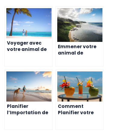
Voyager avec
Emmener votre
votre animal de
animal de
compagnie à l’Ile
compagnie à
Maurice – ce qu’il
Maurice – Ce que
faut savoir
les retraités
doivent savoir
Planifier
Comment
l’Importation de
Planifier votre
Votre Animal à
Expatriation à
Maurice – Guide
l’île Maurice –
Complet
Étapes Clés