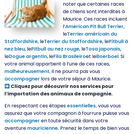
noter que certaines races
de chiens sont interdites à
Maurice. Ces races incluent
l’
American Pit Bull Terrier
,
le
Terrier américain du
Staffordshire
, le
Terrier du Staffordshire
, le
Pitbull à
nez bleu
, le
Pitbull au nez rouge
, le
Tosa japonais
,
le
Dogue argentin
, le
Fila Brasileiro
et le
Boerboel
. Si
votre animal appartient à l’une de ces races,
malheureusement,
il ne pourra pas vous
accompagner
lors de votre séjour à Maurice.
Cliquez pour découvrir nos services pour
l’importation des animaux de compagnie.
En respectant ces étapes
essentielles,
vous vous
assurez que votre compagnon à fourrure puisse vous
accompagner
en toute sécurité dans votre
aventure
mauricienne.
Prenez le temps de bien vous