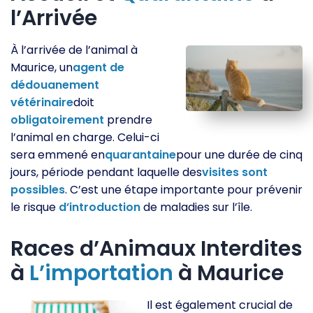
l’Arrivée
À l’arrivée de l’animal à
Maurice, un
agent de
dédouanement
vétérinaire
doit
obligatoirement
prendre
l’animal en charge. Celui-ci
sera emmené en
quarantaine
pour une durée de cinq
jours, période pendant laquelle des
visites sont
possibles
. C’est une étape importante pour prévenir
le risque
d’introduction
de maladies sur l’île.
Races d’Animaux Interdites
à
L’importation
à Maurice
Il est également crucial de