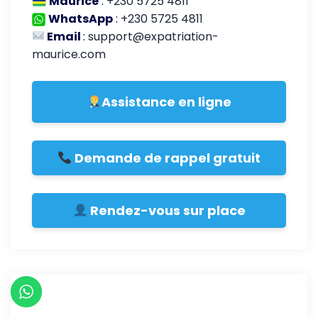
Maurice
:
+230 5725 4811
WhatsApp
:
+230 5725 4811
Email
:
support@expatriation-
maurice.com
Assistance en ligne
Demande de rappel gratuit
Rendez-vous sur place