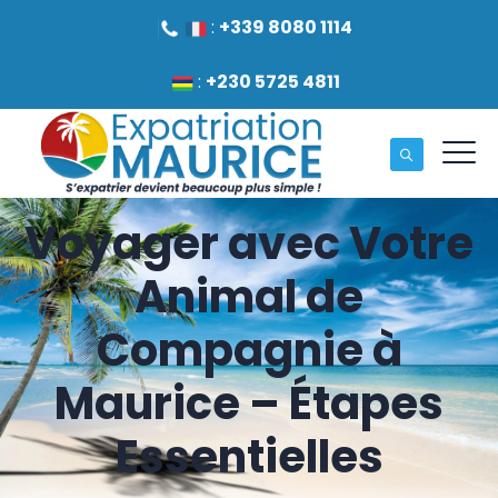
:
+339 8080 1114
:
+230 5725 4811
Voyager avec Votre
Animal de
Compagnie à
Maurice – Étapes
Essentielles