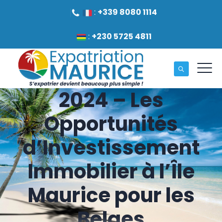
:
+339 8080 1114
:
+230 5725 4811
2024 – Les
Opportunités
d’Investissement
Immobilier à l’Île
Maurice pour les
Belges