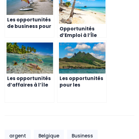
Les opportunités
de business pour
Opportunités
les entrepreneurs
d’Emploi à l’Île
belges à l’île
Maurice pour les
Maurice
Belges
Les opportunités
Les opportunités
d’affaires à l’île
pour les
Maurice pour les
entrepreneurs
entrepreneurs
belges expatriés
belges
à l’île Maurice en
matière de
développement
professionnel
argent
Belgique
Business