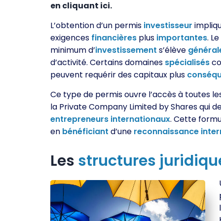
en cliquant ici.
L’obtention d’un permis
investisseur
impliq
exigences
financières
plus
importantes
. L
minimum d’
investissement
s’élève
généra
d’activité. Certains domaines
spécialisés
co
peuvent requérir des capitaux plus
conséqu
Ce type de permis ouvre l’accès à toutes l
la Private Company Limited by Shares qui de
entrepreneurs
internationaux
. Cette form
en
bénéficiant
d’une
reconnaissance
inte
Les
structures
juridiqu