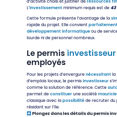
d’activité choisi et justifier de
ressources
fi
L’
investissement
minimum requis est de
43
Cette formule présente l’avantage de la
si
rapide du projet. Elle convient
parfaitemen
développement
informatique
ou de service
lourde ni de personnel nombreux.
Le permis
investisseur
employés
Pour les projets d’envergure
nécessitant
la
d’emplois locaux, le permis
investisseur
s’i
comme la solution de référence. Cette
auto
permet de
constituer
une société
maurici
classique avec la
possibilité
de recruter du
résidant sur l’île.
Plongez dans les détails du permis inv