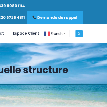
339 8080 1114
230 5725 4811
Demande de rappel
ct
Espace Client
French
▼
uelle structure