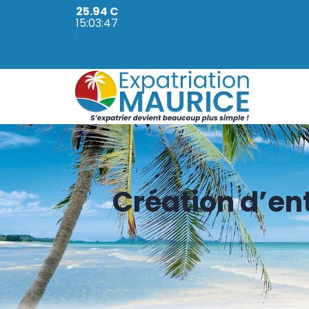
25.94 C
15:03:48
Création d’ent