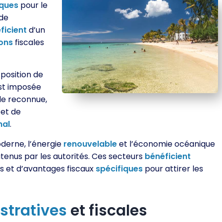
iques
pour le
de
ficient
d’un
ions
fiscales
position de
’est imposée
le reconnue,
 et de
nal
.
erne, l’énergie
renouvelable
et l’économie océanique
tenus par les autorités. Ces secteurs
bénéficient
 et d’avantages fiscaux
spécifiques
pour attirer les
stratives
et fiscales