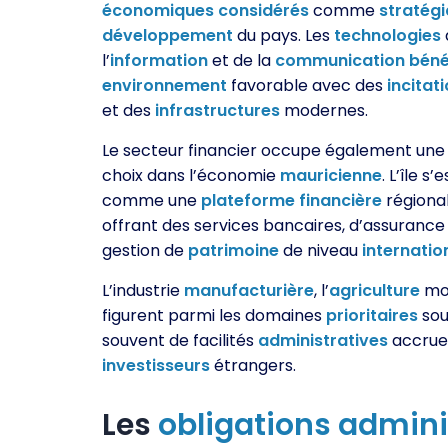
économiques
considérés
comme
stratég
développement
du pays. Les
technologies
l’
information
et de la
communication
béné
environnement
favorable avec des
incitat
et des
infrastructures
modernes.
Le secteur financier occupe également une 
choix dans l’économie
mauricienne
. L’île s
comme une
plateforme
financière
régiona
offrant des services bancaires, d’assurance
gestion de
patrimoine
de niveau
internatio
L’industrie
manufacturière
, l’
agriculture
mod
figurent parmi les domaines
prioritaires
sou
souvent de facilités
administratives
accrues
investisseurs
étrangers.
Les
obligations
admini