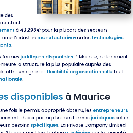
ue des
e montant
lement
à
43 295 €
pour la plupart des secteurs
mme l’industrie
manufacturière
ou les
technologies
ents
.
es formes
juridiques
disponibles
à Maurice, notamment
meure la structure la plus populaire auprès des
ule offre une grande
flexibilité
organisationnelle
tout
rnationale
.
es
disponibles
à Maurice
Une fois le permis approprié obtenu, les
entrepreneurs
peuvent choisir parmi plusieurs formes
juridiques
selon
leurs besoins
spécifiques
. La Private Company Limited
by Shares constitue l’option
privilégiée
par la majorité