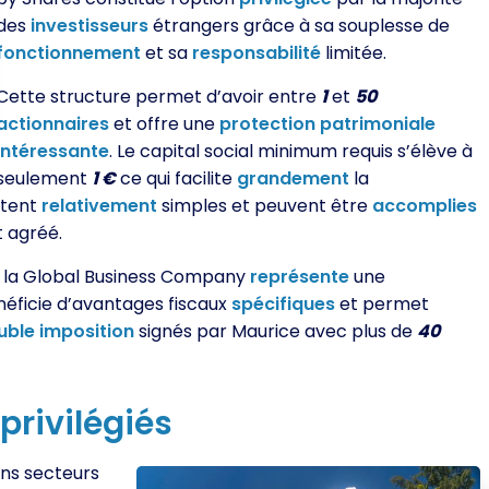
des
investisseurs
étrangers grâce à sa souplesse de
fonctionnement
et sa
responsabilité
limitée.
Cette structure permet d’avoir entre
1
et
50
actionnaires
et offre une
protection
patrimoniale
intéressante
. Le capital social minimum requis s’élève à
seulement
1 €
ce qui facilite
grandement
la
stent
relativement
simples et peuvent être
accomplies
t agréé.
, la Global Business Company
représente
une
néficie d’avantages fiscaux
spécifiques
et permet
uble
imposition
signés par Maurice avec plus de
40
privilégiés
ns secteurs