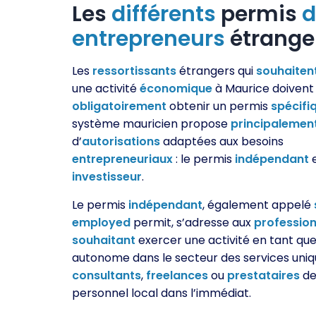
Les
différents
permis
d
entrepreneurs
étrange
Les
ressortissants
étrangers qui
souhaiten
une activité
économique
à Maurice doivent
obligatoirement
obtenir un permis
spécifi
système mauricien propose
principalemen
d’
autorisations
adaptées aux besoins
entrepreneuriaux
: le permis
indépendant
e
investisseur
.
Le permis
indépendant
, également appelé
employed
permit, s’adresse aux
profession
souhaitant
exercer une activité en tant qu
autonome dans le secteur des services uniq
consultants
,
freelances
ou
prestataires
de 
personnel local dans l’immédiat.