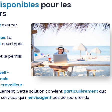
isponibles
pour les
rs
t
exercer
que
. Le
t
deux types
t le permis
self-
nels
e
travailleur
uement. Cette solution convient
particulièrement
aux
services qui n’
envisagent
pas de recruter du