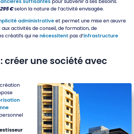
nancières
suffisantes
pour subvenir à ses besoins.
 295 €
selon la nature de l’activité envisagée.
mplicité
administrative
et permet une mise en œuvre
t
aux activités de conseil, de formation, de
s créatifs qui ne
nécessitent
pas d’
infrastructure
: créer une société avec
 création
mpose
risation
enne
 personnel
estisseur