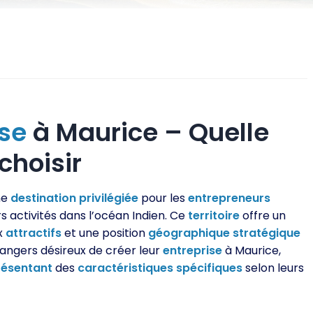
ise
à Maurice – Quelle
choisir
ne
destination
privilégiée
pour les
entrepreneurs
s activités dans l’océan Indien. Ce
territoire
offre un
ux
attractifs
et une position
géographique
stratégique
étrangers désireux de créer leur
entreprise
à Maurice,
résentant
des
caractéristiques
spécifiques
selon leurs