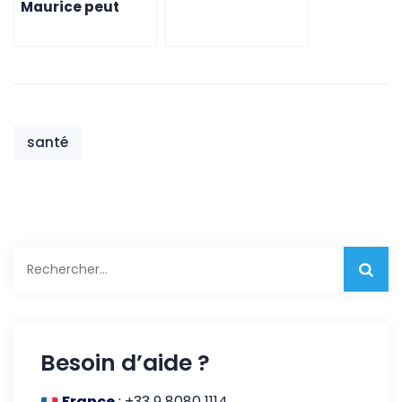
Maurice peut
atteindre vos
vous aider à
objectifs de santé
renforcer votre
et de bien-être
système
immunitaire
santé
Rechercher :
Besoin d’aide ?
France
:
+33 9 8080 1114