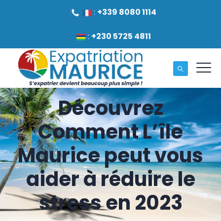
:
+339 8080 1114
:
+230 5725 4811
Découvrez
Comment L’île
Maurice peut vous
aider à réduire le
stress en 2023