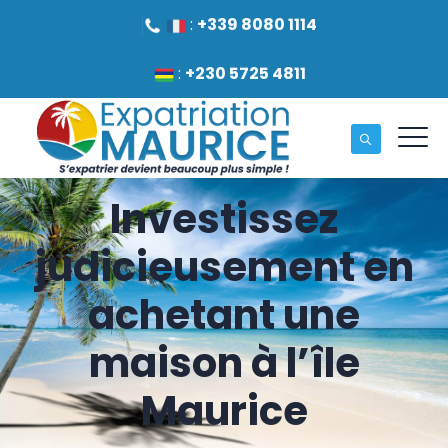
:
+339 8080 1114
:
+230 5725 4811
Investissez
judicieusement en
achetant une
maison à l’île
Maurice