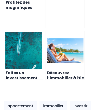
Profitez des
maison
magnifiques
plages de l’île
Maurice en
achetant une
maison!
Faites un
Découvrez
investissement
l’immobilier à l’Ile
qui vous fera
Maurice et
profiter à l’île
investissez dans
Maurice en
l’avenir
achetant une
maison
appartement
immobilier
investir