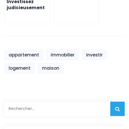
Investissez
judicieusement
en achetant une
maison à l’île
Maurice
appartement
immobilier
investir
logement
maison
Rechercher :