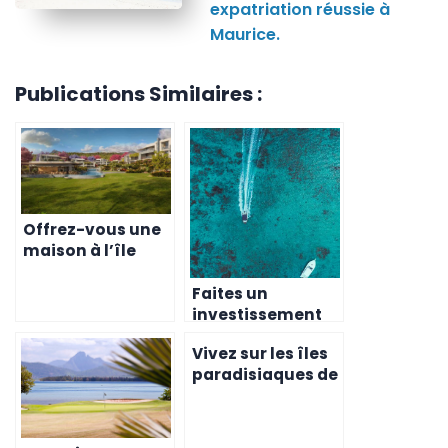
expatriation réussie à
Maurice.
Publications Similaires :
Offrez-vous une
maison à l’île
Maurice et
profitez de son
Faites un
climat
investissement
qui vous fera
Vivez sur les îles
profiter à l’île
paradisiaques de
Maurice en
l’île Maurice en
achetant une
achetant une
maison
maison