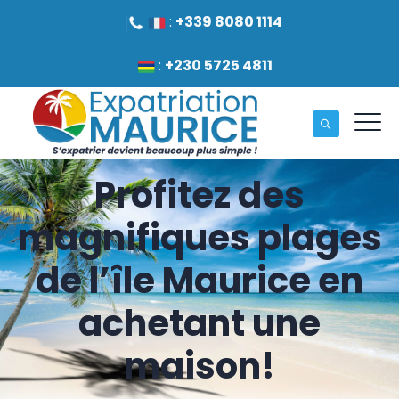
:
+339 8080 1114
:
+230 5725 4811
Profitez des
magnifiques plages
de l’île Maurice en
achetant une
maison!