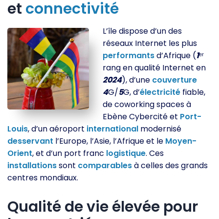
et
connectivité
L’île dispose d’un des
réseaux Internet les plus
performants
d’Afrique (
1
ᵉʳ
rang en qualité Internet en
2024
), d’une
couverture
4
G/
5
G, d’
électricité
fiable,
de coworking spaces à
Ebène Cybercité et
Port-
Louis
, d’un aéroport
international
modernisé
desservant
l’Europe, l’Asie, l’Afrique et le
Moyen-
Orient
, et d’un port franc
logistique
. Ces
installations
sont
comparables
à celles des grands
centres mondiaux.
Qualité de vie élevée pour