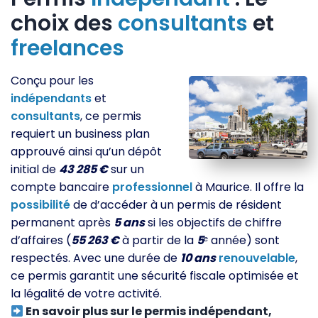
choix des
consultants
et
freelances
Conçu pour les
indépendants
et
consultants
, ce permis
requiert un business plan
approuvé ainsi qu’un dépôt
initial de
43 285 €
sur un
compte bancaire
professionnel
à Maurice. Il offre la
possibilité
de d’accéder à un permis de résident
permanent après
5 ans
si les objectifs de chiffre
d’affaires (
55 263 €
à partir de la
5
ᵉ année) sont
respectés. Avec une durée de
10 ans
renouvelable
,
ce permis garantit une sécurité fiscale optimisée et
la légalité de votre activité.
En savoir plus sur le permis indépendant,