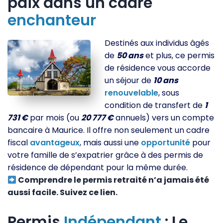
paix dans un cadre
enchanteur
Destinés aux individus âgés
de
50 ans
et plus, ce permis
de résidence vous accorde
un séjour de
10 ans
renouvelable
, sous
condition de transfert de
1
731 €
par mois (ou
20 777 €
annuels) vers un compte
bancaire à Maurice. Il offre non seulement un cadre
fiscal
avantageux
, mais aussi une
opportunité
pour
votre famille de s’expatrier grâce à des permis de
résidence de dépendant pour la même durée.
Comprendre le permis retraité n’a jamais été
aussi facile. Suivez ce lien.
Permis
Indépendant
: Le