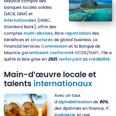
Maurice compte des
banques locales solides
(MCB, SBM) et
internationales
(HSBC,
Standard Bank), offre des
comptes
multi-devises
, libre
rapatriation
des
bénéfices et
structures
de global business. La
Financial Services
Commission
et la Banque de
Maurice
garantissent
conformité
OCDE/GAFI ; l’île a
quitté la liste grise en
2021
,
renforçant
sa
crédibilité
.
Main-d’œuvre locale et
talents
internationaux
Avec un taux
d’
alphabétisation
de
90%
,
des diplômés en finance, IT,
ingénierie
, et une