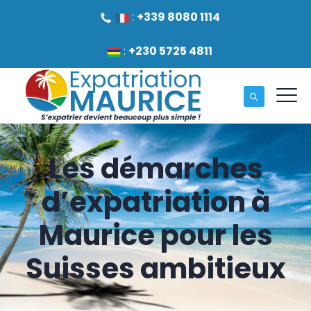
:
+339 8080 1114
:
+230 5725 4811
Les démarches
d’expatriation à
Maurice pour les
Suisses ambitieux