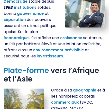
Démocratie
stable depuis
1968
,
institutions
solides,
bonne
gouvernance
et
séparation
des pouvoirs
assurent un climat politique
apaisé. Sur le plan
économique
, l’île affiche une
croissance
soutenue,
un PIB par habitant élevé et une inflation maîtrisée,
offrant ainsi un
environnement
prévisible
et
sécurisé pour les
investisseurs
.
Plate-forme
vers l’Afrique
et l’Asie
Grâce à sa
géographie
et à
ses nombreux accords
commerciaux
(SADC,
COMESA, AfCFTA,