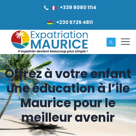
:
+339 8080 1114
:
+230 5725 4811
Offrez à votre enfant
une éducation à l’ile
Maurice pour le
meilleur avenir