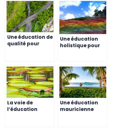
Une éducation de
Une éducation
qualité pour
holistique pour
votre enfant à
votre enfant à
l’ile Maurice
l’ile Maurice
La voie de
Une éducation
l’éducation
mauricienne
mauricienne
pour votre enfant
pour votre enfant
: un
investissement
rentable