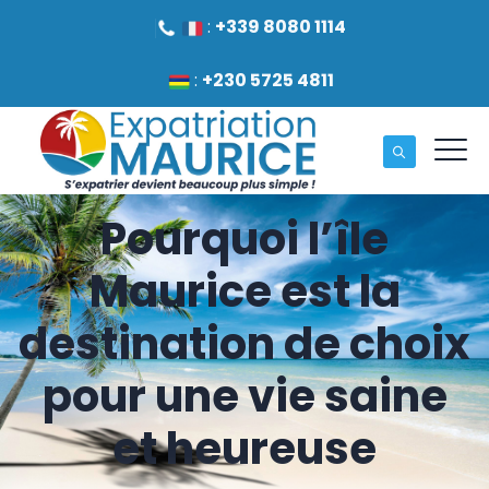
:
+339 8080 1114
:
+230 5725 4811
Pourquoi l’île
Maurice est la
destination de choix
pour une vie saine
et heureuse