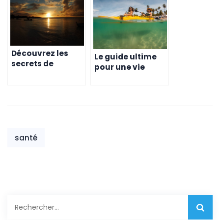
bonne santé
Découvrez les
Le guide ultime
secrets de
pour une vie
l’harmonie et de
saine et heureuse
l’équilibre à l’île
à l’île Maurice
Maurice pour une
vie saine et
heureuse
santé
Rechercher :