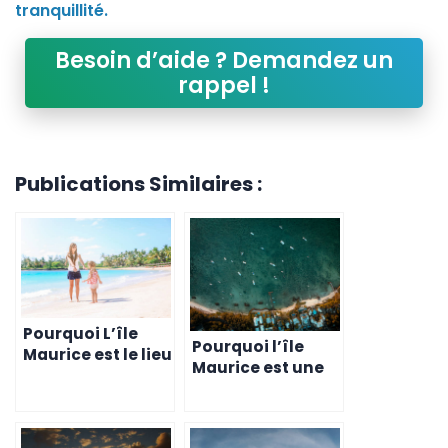
tranquillité.
Besoin d’aide ? Demandez un
rappel !
Publications Similaires :
Pourquoi L’île
Pourquoi l’île
Maurice est le lieu
Maurice est une
idéal pour une vie
destination de
saine et heureuse
choix pour les
en 2024
retraités en