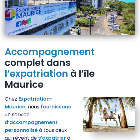
Accompagnement
complet dans
l’expatriation
à l’île
Maurice
Chez
Expatriation-
Maurice,
nous
fournissons
un service
d’accompagnement
personnalisé
à tous ceux
qui rêvent de
s’expatrier
à