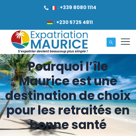
:
+339 8080 1114
:
+230 5725 4811
Pourquoi l’île
Maurice est une
destination de choix
pour les retraités en
bonne santé