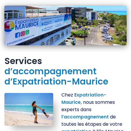
Services
d’accompagnement
d’Expatriation-Maurice
Chez
Expatriation-
Maurice,
nous sommes
experts dans
l’accompagnement
de
toutes les étapes de votre