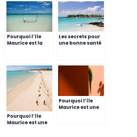
Pourquoi l’île
Les secrets pour
Maurice est la
une bonne santé
destination de
à l’Ile Maurice
choix pour une
vie saine et
heureuse
Pourquoi l’île
Maurice est une
destination de
Pourquoi l’île
choix pour les
Maurice est une
entrepreneurs à
destination de
la recherche de
choix pour les