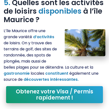
5.
Quelles sont les activités
de loisirs
disponibles
à l’île
Maurice ?
L’île Maurice offre une
grande variété
d’activités
de loisirs. On y trouve des
terrains de golf, des sites de
randonnée, des spots de
plongée, mais aussi de
belles plages pour se détendre. La culture et la
gastronomie
locales
constituent
également une
source de
découvertes
intéressantes.
Obtenez votre Visa / Permis
rapidement !