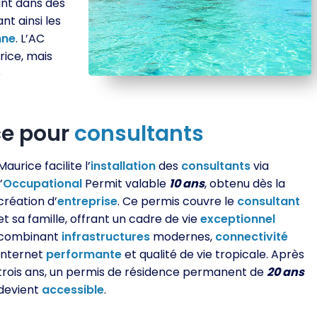
nt dans des
ant ainsi les
nne
. L’AC
rice, mais
e
ce pour
consultants
Maurice facilite l’
installation
des
consultants
via
l’
Occupational
Permit valable
10 ans
, obtenu dès la
création d’
entreprise
. Ce permis couvre le
consultant
et sa famille, offrant un cadre de vie
exceptionnel
combinant
infrastructures
modernes,
connectivité
Internet
performante
et qualité de vie tropicale. Après
trois ans, un permis de résidence permanent de
20 ans
devient
accessible
.