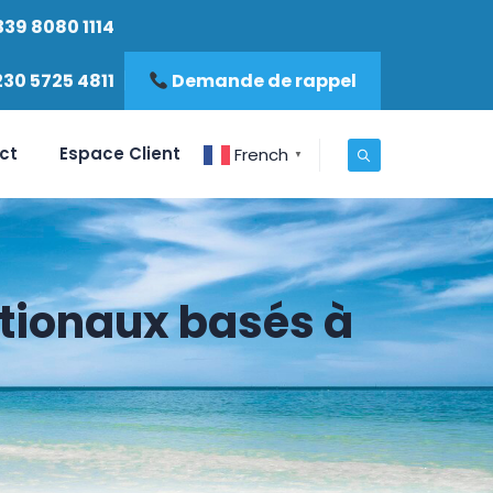
339 8080 1114
230 5725 4811
Demande de rappel
ct
Espace Client
French
▼
ationaux basés à