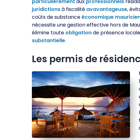
particulièrement
aux
professionnels
résida
juridictions
à fiscalité
avavantageuse
, évit
coûts de substance
économique
mauricie
nécessite une gestion effective hors de Mau
élimine toute
obligation
de présence local
substantielle
.
Les permis de résiden