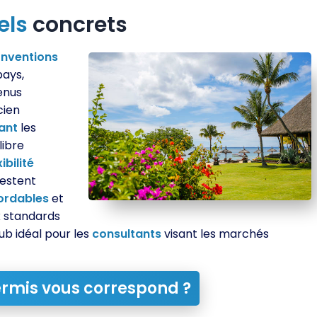
els
concrets
nventions
pays,
enus
cien
tant
les
libre
xibilité
estent
ordables
et
 standards
 idéal pour les
consultants
visant les marchés
rmis vous correspond ?