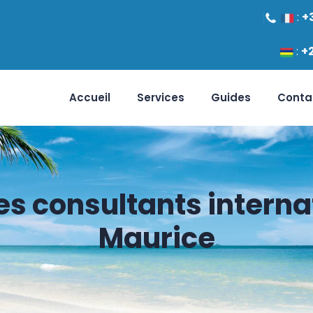
:
+
:
+
Accueil
Services
Guides
Conta
es consultants intern
Maurice