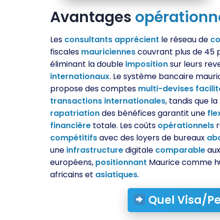
Avantages
opérationn
Les
consultants
apprécient
le réseau de
co
fiscales
mauriciennes
couvrant plus de 45 
éliminant la double
imposition
sur leurs rev
internationaux
. Le système bancaire mauri
propose des comptes
multi-devises
facili
transactions
internationales
, tandis que la 
rapatriation
des bénéfices garantit une
fle
financière
totale. Les coûts
opérationnels
r
compétitifs
avec des loyers de bureaux
ab
une
infrastructure
digitale
comparable
aux
européens,
positionnant
Maurice comme hub
africains et
asiatiques
.
Quel Visa/Pe