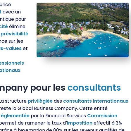
urice
t
avec un
entique pour
cité
élimine
e
prévisibilité
rce sur les
us-values
et
essionnels
nationaux
.
ompany pour les
consultants
La structure
privilégiée
des
consultants
internationaux
reste la Global Business Company. Cette entité
réglementée
par la Financial Services
Commission
permet de ramener le taux d’
imposition
effectif à 3%
grâce à l’exemption de 80% sur les revenus qualifiés de