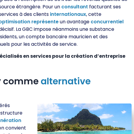
source étrangère. Pour un
consultant
facturant ses
services à des clients
internationaux
, cette
optimisation
représente
un avantage
concurrentiel
décisif. La GBC impose néanmoins une substance
sidents, un compte bancaire mauricien et des
ls pour les activités de service.
cialisés en services pour la création d’entreprise
y comme
alternative
érés
structure
nération
ion convient