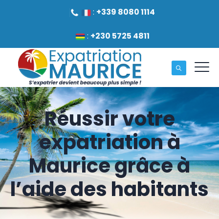
:
+339 8080 1114
:
+230 5725 4811
Réussir votre
expatriation à
Maurice grâce à
l’aide des habitants