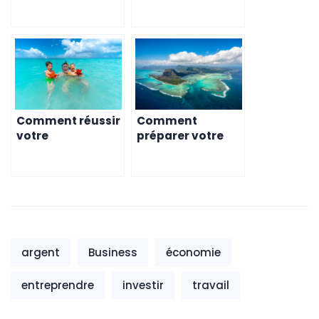
Maurice –
Préparez votre
L’importance des
logement
logements
Comment réussir
Comment
votre
préparer votre
expatriation en
famille à votre
famille à l’île
départ à l’île
Maurice
Maurice
argent
Business
économie
entreprendre
investir
travail