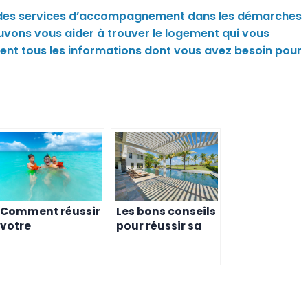
s des services d’accompagnement dans les démarches
pouvons vous aider à trouver le logement qui vous
nt tous les informations dont vous avez besoin pour
Comment réussir
Les bons conseils
votre
pour réussir sa
expatriation en
recherche de
famille à l’île
logement à
Maurice
Maurice