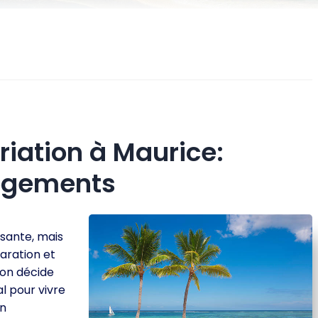
riation à Maurice:
logements
ssante, mais
aration et
’on décide
al pour vivre
un