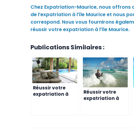
Chez Expatriation-Maurice, nous offron
de l’expatriation à l’île Maurice et nous 
correspond. Nous vous fournirons égaleme
réussir votre expatriation à l’île Maurice.
Publications Similaires :
Réussir votre
Réussir votre
expatriation à
expatriation à
l’île Maurice –
Maurice grâce à
Préparez votre
l’aide des
logement
habitants