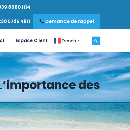
339 8080 1114
230 5725 4811
Demande de rappel
ct
Espace Client
French
▼
 L’importance des