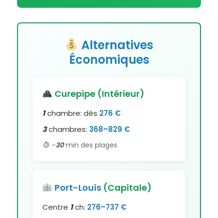
Alternatives
Économiques
Curepipe (Intérieur)
1
chambre: dès
276 €
3
chambres:
368–829 €
~
30
min des plages
Port-Louis
(Capitale)
Centre
1
ch:
276–737 €