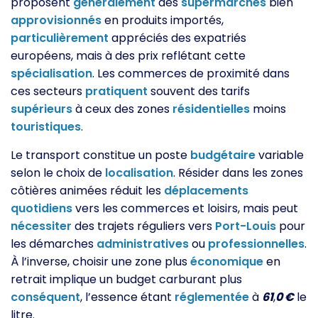
proposent
généralement
des
supermarchés
bien
approvisionnés
en produits importés,
particulièrement
appréciés des expatriés
européens, mais à des prix reflétant cette
spécialisation
. Les commerces de proximité dans
ces secteurs
pratiquent
souvent des tarifs
supérieurs
à ceux des zones
résidentielles
moins
touristiques
.
Le transport constitue un poste
budgétaire
variable
selon le choix de
localisation
. Résider dans les zones
côtières animées réduit les
déplacements
quotidiens
vers les commerces et loisirs, mais peut
nécessiter
des trajets réguliers vers
Port-Louis
pour
les démarches
administratives
ou
professionnelles
.
À l’inverse, choisir une zone plus
économique
en
retrait implique un budget carburant plus
conséquent
, l’essence étant
réglementée
à
61
,
0 €
le
litre.