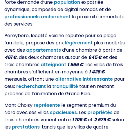
forte demande d’une
population
expatriée
dynamique, composée de digital nomads et de
professionnels
recherchant
la proximité immédiate
des services.
Pereybère, localité voisine réputée pour sa plage
familiale, propose des prix
légèrement
plus modérés
avec des
appartements
d’une chambre à partir de
461 €
, des deux chambres autour de
645 €
et des
trois chambres
atteignant
1 566 €
. Les villas de trois
chambres s’affichent en moyenne à
1 428 €
mensuels, offrant une
alternative
intéressante
pour
ceux
recherchant
la
tranquillité
tout en restant
proches de l’animation de Grand Baie.
Mont Choisy
représente
le segment premium du
Nord avec ses villas
spacieuses
. Les
propriétés
de
trois chambres varient entre
1 105 €
et
2 579 €
selon
les
prestations
, tandis que les villas de quatre