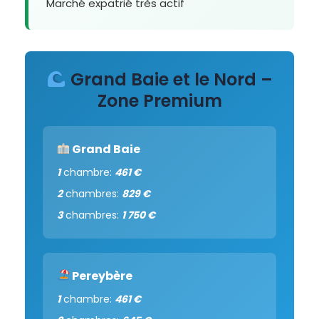
Marché expatrié très actif
Grand Baie et le Nord –
Zone Premium
Grand Baie
1
chambre:
461 €
2
chambres:
829 €
3
chambres:
1 750 €
Pereybère
1
chambre:
461 €