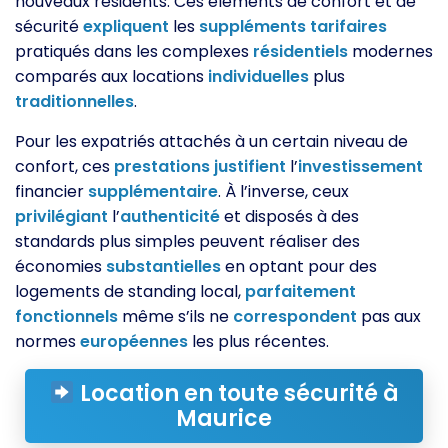
nouveaux résidents. Ces éléments de confort et de
sécurité
expliquent
les
suppléments
tarifaires
pratiqués dans les complexes
résidentiels
modernes
comparés aux locations
individuelles
plus
traditionnelles
.
Pour les expatriés attachés à un certain niveau de
confort, ces
prestations
justifient
l’
investissement
financier
supplémentaire
. À l’inverse, ceux
privilégiant
l’
authenticité
et disposés à des
standards plus simples peuvent réaliser des
économies
substantielles
en optant pour des
logements de standing local,
parfaitement
fonctionnels
même s’ils ne
correspondent
pas aux
normes
européennes
les plus récentes.
Location en toute sécurité à
Maurice