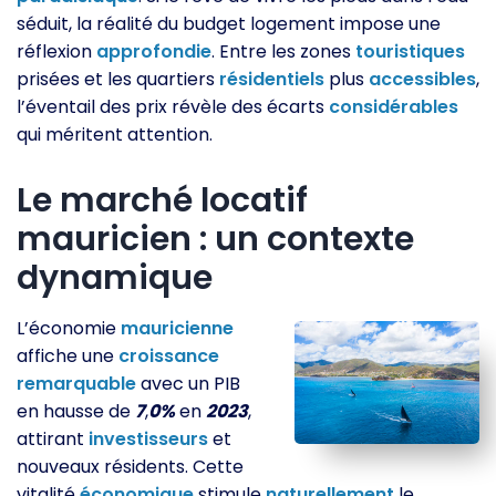
séduit, la réalité du budget logement impose une
réflexion
approfondie
. Entre les zones
touristiques
prisées et les quartiers
résidentiels
plus
accessibles
,
l’éventail des prix révèle des écarts
considérables
qui méritent attention.
Le marché locatif
mauricien : un contexte
dynamique
L’économie
mauricienne
affiche une
croissance
remarquable
avec un PIB
en hausse de
7
,
0%
en
2023
,
attirant
investisseurs
et
nouveaux résidents. Cette
vitalité
économique
stimule
naturellement
le