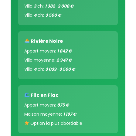
Villa
3
ch:
1 382
–
2 008 €
Villa
4
ch:
3 500 €
Rivière Noire
Appart moyen:
1 842 €
Villa moyenne:
2 947 €
Villa
4
ch:
3 039
–
3 500 €
Flic en Flac
Appart moyen:
875 €
Maison moyenne:
1 197 €
Option la plus abordable