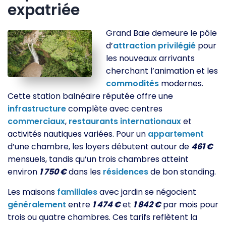
expatriée
Grand Baie demeure le pôle
d’
attraction
privilégié
pour
les nouveaux arrivants
cherchant l’animation et les
commodités
modernes.
Cette station balnéaire réputée offre une
infrastructure
complète avec centres
commerciaux
,
restaurants
internationaux
et
activités nautiques variées. Pour un
appartement
d’une chambre, les loyers débutent autour de
461 €
mensuels, tandis qu’un trois chambres atteint
environ
1 750 €
dans les
résidences
de bon standing.
Les maisons
familiales
avec jardin se négocient
généralement
entre
1 474 €
et
1 842 €
par mois pour
trois ou quatre chambres. Ces tarifs reflètent la