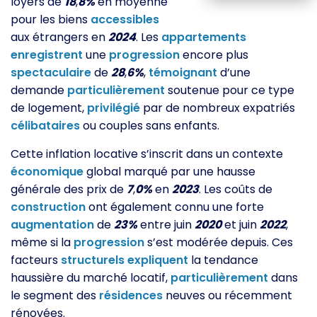
loyers de
18
,
8%
en moyenne
pour les biens
accessibles
aux étrangers en
2024
. Les
appartements
enregistrent
une
progression
encore plus
spectaculaire
de
28
,
6%
,
témoignant
d’une
demande
particulièrement
soutenue pour ce type
de logement,
privilégié
par de nombreux expatriés
célibataires
ou couples sans enfants.
Cette inflation locative s’inscrit dans un contexte
économique
global marqué par une hausse
générale des prix de
7
,
0%
en
2023
. Les coûts de
construction
ont également connu une forte
augmentation
de
23%
entre juin
2020
et juin
2022
,
même si la
progression
s’est modérée depuis. Ces
facteurs
structurels
expliquent
la tendance
haussière du marché locatif,
particulièrement
dans
le segment des
résidences
neuves ou récemment
rénovées.