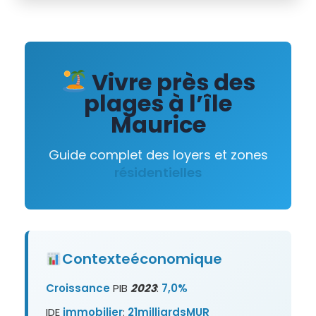
Vivre près des
plages à l’île
Maurice
Guide complet des loyers et zones
résidentielles
Contexte
économique
Croissance
PIB
2023
:
7,0%
IDE
immobilier
:
21milliardsMUR