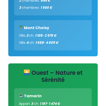
2
chambres:
645 €
3
chambres:
1 566 €
Mont Choisy
Villa
3
ch:
1 105
–
2 579 €
Villa
4
ch:
1 658
–
4 605 €
Ouest – Nature et
Sérénité
Tamarin
Appart
3
ch:
1 197
–
1 474 €