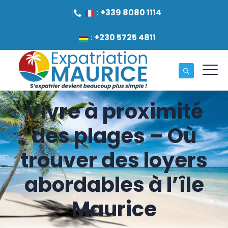
:
+339 8080 1114
:
+230 5725 4811
Vivre à proximité
des plages – Où
trouver des loyers
abordables à l’île
Maurice