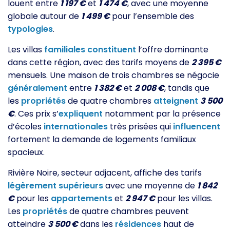
louent entre
1 197 €
et
1 474 €
, avec une moyenne
globale autour de
1 499 €
pour l’ensemble des
typologies
.
Les villas
familiales
constituent
l’offre dominante
dans cette région, avec des tarifs moyens de
2 395 €
mensuels. Une maison de trois chambres se négocie
généralement
entre
1 382 €
et
2 008 €
, tandis que
les
propriétés
de quatre chambres
atteignent
3 500
€
. Ces prix s’
expliquent
notamment par la présence
d’écoles
internationales
très prisées qui
influencent
fortement la demande de logements familiaux
spacieux.
Rivière Noire, secteur adjacent, affiche des tarifs
légèrement
supérieurs
avec une moyenne de
1 842
€
pour les
appartements
et
2 947 €
pour les villas.
Les
propriétés
de quatre chambres peuvent
atteindre
3 500 €
dans les
résidences
haut de